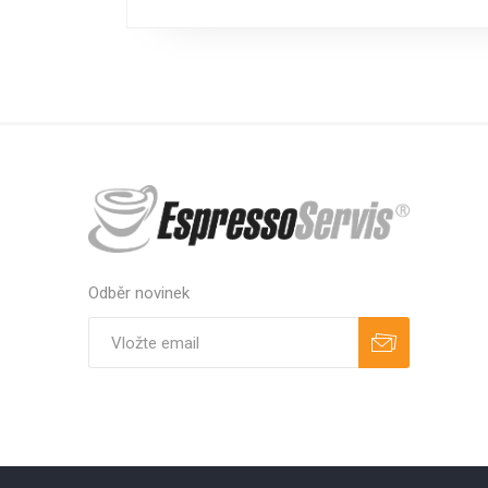
Odběr novinek
Odebírat
Zrušit odběr