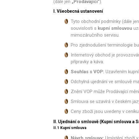
Isolda /
Catler /
KRYSTAL
(dále jen
„Prodávající“
).
Hr
Isofa
Sage
I. Všeobecná ustanovení
Tyto obchodní podmínky (dále jen „
souvislosti s
kupní smlouvou
uza
mimozáručního servisu.
Bosch
Ostatní
Pro zjednodušení terminologie bud
Internetový obchod je provozová
přípravky a káva.
Souhlas s VOP:
Uzavřením kupní 
Odchylná ujednání ve smlouvě ma
Znění VOP může Prodávající měni
Spa
Smlouva se uzavírá v českém jazy
Ceny zboží jsou uvedeny v ceníku
II. Ujednání o smlouvě (Kupní smlouva a S
II.1 Kupní smlouva
Návrh smlouvy:
Umístění zboží v