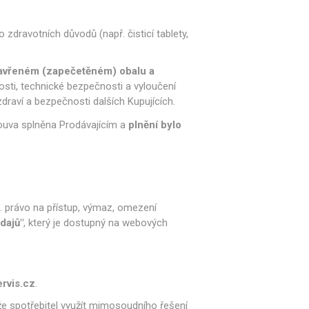
 zdravotních důvodů (např. čisticí tablety,
uzavřeném (zapečetěném) obalu a
ti, technické bezpečnosti a vyloučení
draví a bezpečnosti dalších Kupujících.
ouva splněna Prodávajícím a
plnění bylo
. právo na přístup, výmaz, omezení
dajů"
, který je dostupný na webových
rvis.cz
.
e spotřebitel využít mimosoudního řešení