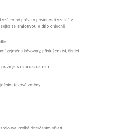
Philco
Lamart
Miele
 příslušenství
ění a sítka
Mazivo
jí vzájemná práva a povinnosti vzniklé v
sející se
smlouvou o dílo
ohledně
ílo.
lesa a spirály
Čerpadla
mí zejména kávovary, příslušenství, čisticí
je, že je s nimi seznámen.
ejněním takové změny.
y a držáky
Senzory a pojistky
smlouva vzniká doručením přijetí