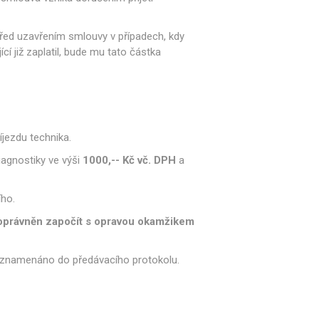
 náhradní díly
Profesionální pákové
kávovary
 před uzavřením smlouvy v případech, kdy
 již zaplatil, bude mu tato částka
jezdu technika.
iagnostiky ve výši
1000,-- Kč vč. DPH
a
ho.
 oprávněn započít s opravou okamžikem
 zaznamenáno do předávacího protokolu.