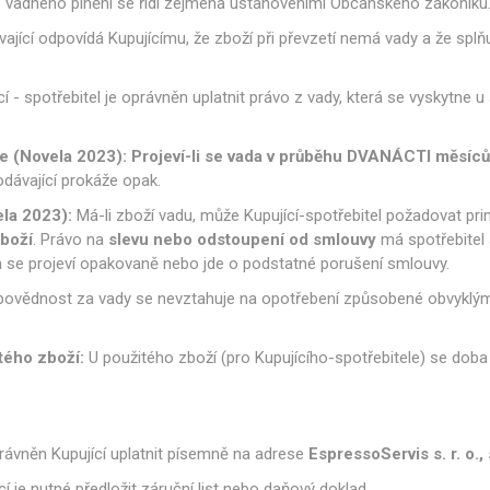
z vadného plnění se řídí zejména ustanoveními Občanského zákoníku
ající odpovídá Kupujícímu, že zboží při převzetí nemá vady a že splňu
í - spotřebitel je oprávněn uplatnit právo z vady, která se vyskytne 
e (Novela 2023):
Projeví-li se vada v průběhu DVANÁCTI měsíců 
dávající prokáže opak.
ela 2023):
Má-li zboží vadu, může Kupující-spotřebitel požadovat pr
boží
. Právo na
slevu nebo odstoupení od smlouvy
má spotřebitel 
da se projeví opakovaně nebo jde o podstatné porušení smlouvy.
ovědnost za vady se nevztahuje na opotřebení způsobené obvyklým 
tého zboží:
U použitého zboží (pro Kupujícího-spotřebitele) se dob
rávněn Kupující uplatnit písemně na adrese
EspressoServis s. r. o.,
 je nutné předložit záruční list nebo daňový doklad.