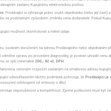
odávajícím zasláno Kupujícímu elektronickou poštou.
ntily a spínače
Sady pro údržbu
Ostatní
ím:
Prodávající si vyhrazuje právo zrušit objednávku (nebo její část)
nebo se podstatným způsobem změnila cena dodavatele. Pokud Kupující
pující možnost zkontrolovat a měnit údaje.
vozu, osobním doručením na adresu Prodávajícího nebo objednáním pří
 odmítne opravu po provedení diagnostiky, je povinen uhradit cenu d
ímu ve výši minimálně
200,- Kč vč. DPH
.
stanovena cenovým rozpočet zaslaným na emailovou adresu kupující
pující odsouhlasením těchto podmínek potvrzuje, že
Prodávající je
posouzení odstoupení od smlouvy o dílo).
 zkontroluje neporušenost a kompletnost. Zjevné poškození musí být