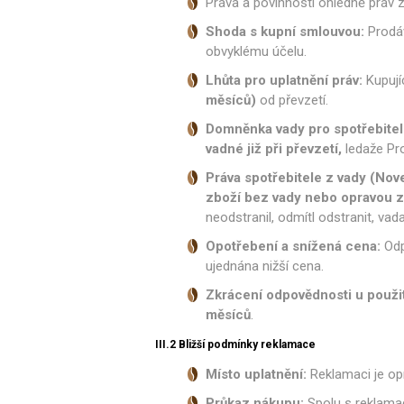
Práva a povinnosti ohledně práv 
Shoda s kupní smlouvou:
Prodáv
obvyklému účelu.
Lhůta pro uplatnění práv:
Kupujíc
měsíců)
od převzetí.
Domněnka vady pro spotřebitel
vadné již při převzetí,
ledaže Pro
Práva spotřebitele z vady (Nov
zboží bez vady nebo opravou z
neodstranil, odmítl odstranit, va
Opotřebení a snížená cena:
Odp
ujednána nižší cena.
Zkrácení odpovědnosti u použi
měsíců
.
III.2 Bližší podmínky reklamace
Místo uplatnění:
Reklamaci je op
Průkaz nákupu:
Spolu s reklamací