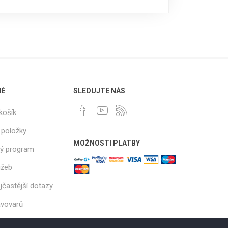
NÉ
SLEDUJTE NÁS
košík
 položky
MOŽNOSTI PLATBY
ý program
užeb
jčastější dotazy
ávovarů