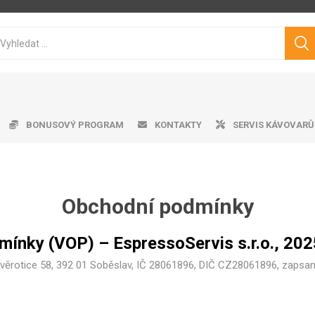
BONUSOVÝ PROGRAM
KONTAKTY
SERVIS KÁVOVARŮ
Obchodní podmínky
ice ke kávovarům
matické kávovary
tvě pražená káva
ro professional
doby na vodu
Cukry
Výrobník mléčné pěny
Dárkové předměty
Čistící prostředky
Pákové kávovary
Značková káva
Pěniče mléka
Aplika
Odkap
Filt
V
Philips
Saeco
Dr.Coffee
Siemens
ínky (VOP) – EspressoServis s.r.o., 202
 Zvěrotice 58, 392 01 Soběslav, IČ 28061896, DIČ CZ28061896, zapsan