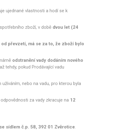
.
je ujednané vlastnosti a hodí se k
u spotřebního zboží, v době
dvou let (24
od převzetí, má se za to, že zboží bylo
imárně
odstranění vady dodáním nového
až tehdy, pokud Prodávající vadu
užíváním, nebo na vadu, pro kterou byla
a odpovědnosti za vady zkracuje na
12
 se sídlem č.p. 58, 392 01 Zvěrotice
.