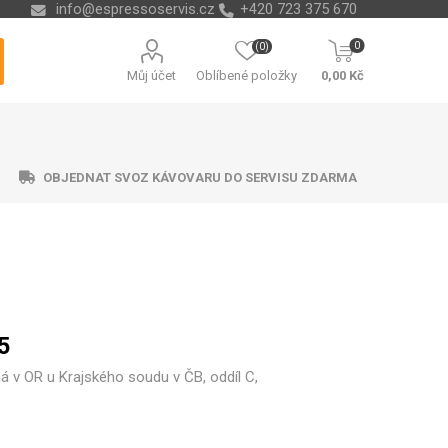
info@espressoservis.cz
+420 723 375 670
0
(0)
Můj účet
Oblíbené položky
0,00 Kč
OBJEDNAT SVOZ KÁVOVARU DO SERVISU ZDARMA
ční technika
ávací misky
ry na vodu
ending
Nádoby na kávové sedliny
Odvápňovače a chemie
Isolda
Krups
Melitta
Cleamen
5
á v OR u Krajského soudu v ČB, oddíl C,