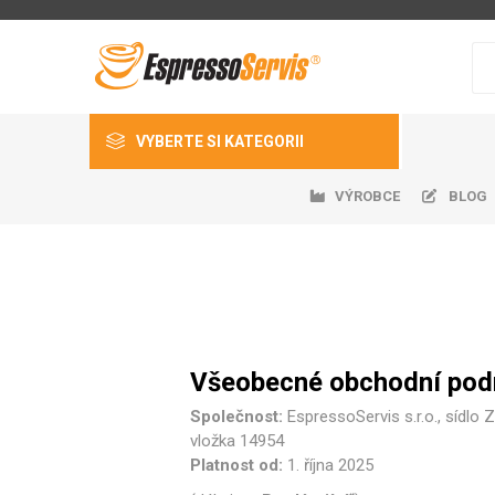
VYBERTE SI KATEGORII
VÝROBCE
BLOG
Káva
Kávovary
Kávomlýnky
Ledn
Auto
Čers
Gast
Ná
Příslušenství
EspressoServis
DeLonghi
Nivona
Všeobecné obchodní podm
Náhradní díly
Společnost:
EspressoServis s.r.o., sídlo
Sanitace a dezinfekce
vložka 14954
Platnost od:
1. října 2025
Ostatní