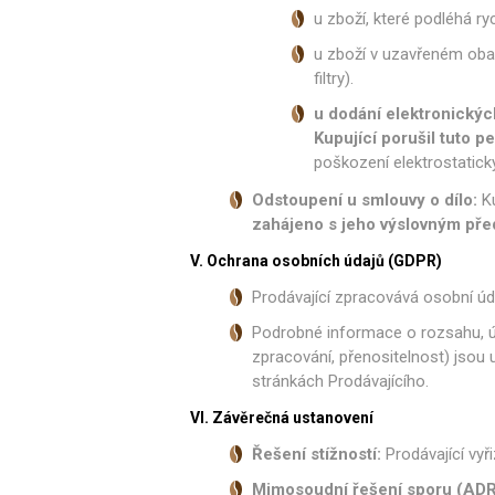
u zboží, které podléhá ry
u zboží v uzavřeném obalu
filtry).
u dodání elektronickýc
Kupující porušil tuto p
poškození elektrostatick
Odstoupení u smlouvy o dílo:
Ku
zahájeno s jeho výslovným př
V. Ochrana osobních údajů (GDPR)
Prodávající zpracovává osobní úd
Podrobné informace o rozsahu, úč
zpracování, přenositelnost) jsou
stránkách Prodávajícího.
VI. Závěrečná ustanovení
Řešení stížností:
Prodávající vyř
Mimosoudní řešení sporu (ADR