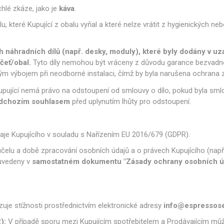
chlé zkáze, jako je
káva
.
, které Kupující z obalu vyňal a které nelze vrátit z hygienických nebo
h náhradních dílů (např. desky, moduly), které byly dodány v 
ečeť/obal.
Tyto díly nemohou být vráceny z důvodu garance bezvadnos
ým výbojem při neodborné instalaci, čímž by byla narušena ochrana z
pující nemá právo na odstoupení od smlouvy o dílo, pokud byla sml
edchozím souhlasem
před uplynutím lhůty pro odstoupení.
aje Kupujícího v souladu s Nařízením EU 2016/679 (GDPR).
elu a době zpracování osobních údajů a o právech Kupujícího (např
 uvedeny v
samostatném dokumentu "Zásady ochrany osobních ú
izuje stížnosti prostřednictvím elektronické adresy
info@espressose
):
V případě sporu mezi Kupujícím spotřebitelem a Prodávajícím můž