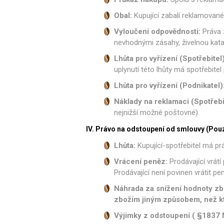
Obal:
Kupující zabalí reklamovan
Vyloučení odpovědnosti:
Práva 
nevhodnými zásahy, živelnou kat
Lhůta pro vyřízení (Spotřebitel)
uplynutí této lhůty má spotřebite
Lhůta pro vyřízení (Podnikatel)
Náklady na reklamaci (Spotřebi
nejnižší možné poštovné).
IV. Právo na odstoupení od smlouvy (Pouz
Lhůta:
Kupující-spotřebitel má p
Vrácení peněz:
Prodávající vrátí
Prodávající není povinen vrátit pe
Náhrada za snížení hodnoty zb
zbožím jiným způsobem, než kt
Výjimky z odstoupení (
§1837