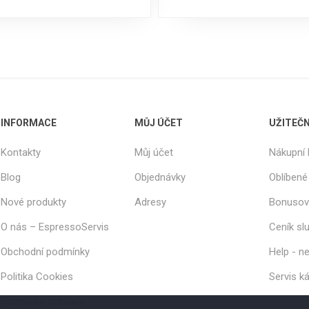
INFORMACE
MŮJ ÚČET
UŽITEČ
Kontakty
Můj účet
Nákupní 
Blog
Objednávky
Oblíbené
Nové produkty
Adresy
Bonusov
O nás – EspressoServis
Ceník sl
Obchodní podmínky
Help - ne
Politika Cookies
Servis k
Podmínky ochrany