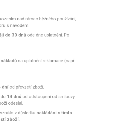
kozením nad rámec běžného používání,
oru s návodem.
ji do 30 dnů
ode dne uplatnění. Po
 nákladů
na uplatnění reklamace (např.
 dní
od převzetí zboží.
) do
14 dnů
od odstoupení od smlouvy.
boží odeslal.
 vzniklo v důsledku
nakládání s tímto
tí zboží.