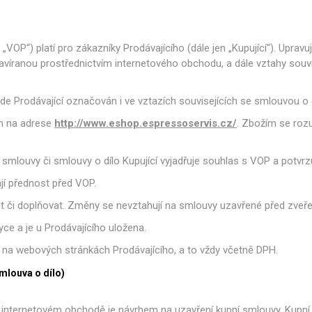
Gastro
Jura
Lavazza
Durgol
nky a Sklenice
Části krytu
Ovládací tlačítka
Kelímky na kávu
Ostatní
Těsn
Professional
VOP“) platí pro zákazníky Prodávajícího (dále jen „Kupující“). Upravu
víranou prostřednictvím internetového obchodu, a dále vztahy souvi
e Prodávající označován i ve vztazích souvisejících se smlouvou o d
Elektronika
Mlýnky
Topná tě
n na adrese
http://www.eshop.espressoservis.cz/
. Zbožím se rozu
smlouvy či smlouvy o dílo Kupující vyjadřuje souhlas s VOP a potvrzu
jí přednost před VOP.
t či doplňovat. Změny se nevztahují na smlouvy uzavřené před zveř
řovací jednotky
Hadice a konektory
Šroub
ce a je u Prodávajícího uložena.
 na webových stránkách Prodávajícího, a to vždy včetně DPH.
mlouva o dílo)
 internetovém obchodě je návrhem na uzavření kupní smlouvy. Kupní 