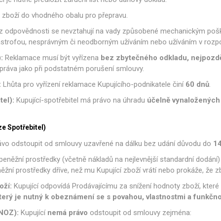
é zboží do vhodného obalu pro přepravu.
z odpovědnosti se nevztahují na vady způsobené mechanickým poš
astrofou, nesprávným či neodborným užíváním nebo užíváním v rozp
:
Reklamace musí být vyřízena
bez zbytečného odkladu, nejpozdě
l práva jako při podstatném porušení smlouvy.
:
Lhůta pro vyřízení reklamace Kupujícího-podnikatele činí
60 dnů
.
tel):
Kupující-spotřebitel má právo na úhradu
účelně vynaložených
e Spotřebitel)
rávo odstoupit od smlouvy uzavřené na dálku bez udání důvodu do
14
 peněžní prostředky (včetně nákladů na nejlevnější standardní dodání
něžní prostředky dříve, než mu Kupující zboží vrátí nebo prokáže, že z
oží:
Kupující odpovídá Prodávajícímu za snížení hodnoty zboží, které
erý je nutný k obeznámení se s povahou, vlastnostmi a funkčnos
NOZ):
Kupující
nemá právo
odstoupit od smlouvy zejména: