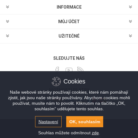
INFORMACE
MŮJ ÚČET
UŽITEČNÉ
SLEDUJTE NÁS
Cookies
MOŽNOSTI PLATBY
Naše webové stránky používají cookies, které nám pomáhají
zjistit, jak jsou naše stránky používány. Abychom cookies mohli
používat, musíte nám to povolit. Kliknutím na tlačítko „OK,
souhlasím“ udělujete tento souhlas.
Nastavení
OK, souhlasím
Powered by
nopCommerce
Souhlas můžete odmítnout
zde
.
Designed by
Nop-Templates.com