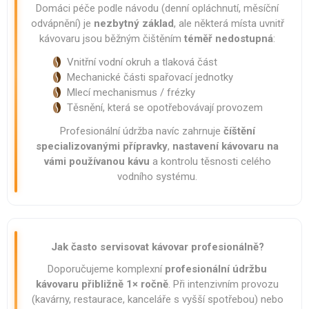
Domáci péče podle návodu (denní opláchnutí, měsíční
odvápnění) je
nezbytný základ
, ale některá místa uvnitř
kávovaru jsou běžným čištěním
téměř nedostupná
:
Vnitřní vodní okruh a tlaková část
Mechanické části spařovací jednotky
Mlecí mechanismus / frézky
Těsnění, která se opotřebovávají provozem
Profesionální údržba navíc zahrnuje
číštění
specializovanými přípravky
,
nastavení kávovaru na
vámi používanou kávu
a kontrolu těsnosti celého
vodního systému.
Jak často servisovat kávovar profesionálně?
Doporučujeme komplexní
profesionální údržbu
kávovaru přibližně 1× ročně
. Při intenzivním provozu
(kavárny, restaurace, kanceláře s vyšší spotřebou) nebo