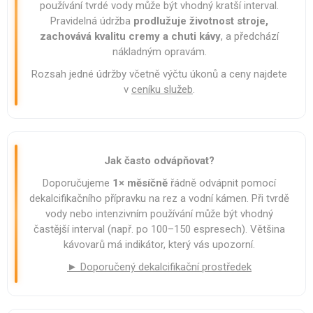
používání tvrdé vody může být vhodný kratší interval.
Pravidelná údržba
prodlužuje životnost stroje,
zachovává kvalitu cremy a chuti kávy
, a předchází
nákladným opravám.
Rozsah jedné údržby včetně výčtu úkonů a ceny najdete
v
ceníku služeb
.
Jak často odvápňovat?
Doporučujeme
1× měsíčně
řádně odvápnit pomocí
dekalcifikačního přípravku na rez a vodní kámen. Při tvrdě
vody nebo intenzivním používání může být vhodný
častější interval (např. po 100–150 espresech). Většina
kávovarů má indikátor, který vás upozorní.
► Doporučený dekalcifikační prostředek