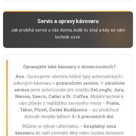
Servis a opravy kávovaru
Jak probíhá servis u vás doma, kolik to stojí a kdy se vám
technik ozve.
Opravujete také kávovary v domácnostech?
Ano.
Opravujeme všechny běžné typy automatických i
pákových kávovaru v
pozáručním servisu
. V
záručním
servisu
jsme autorizováni pro značky
DeLonghi, Jura,
Nivona, Saeco, Catler a Dr. Coffee
. Mobilní technik k
vám přijede z nejbližšího servisního místa –
Praha,
Tábor, Plzeñ, České Budějovice
– po předchozí
dohodě obvykle během
3–5 pracovních dní
.
Můžete si vybrat i alternativu –
bezplatný svoz
kávovaru
do naší centrální dílny nebo osobní donesení