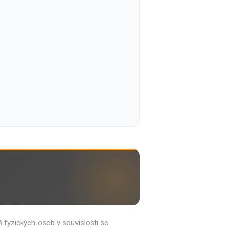
Philco
Lamart
Miele
 příslušenství
ění a sítka
Mazivo
lesa a spirály
Čerpadla
y a držáky
Senzory a pojistky
 fyzických osob v souvislosti se