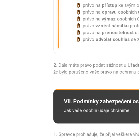
právo na
pří­stup
ke svým o
právo na
opravu
osobních ú
právo na
výmaz
osobních úd
právo
vznést námitku
proti
právo na
přenositelnost
úd
právo
odvolat souhlas
se z
2.
Dále máte právo podat stížnost u
Úřad
že bylo porušeno vaše právo na ochranu 
VII. Podmínky zabezpečení os
Jak vaše osobní údaje chráníme.
1.
Správce prohlašuje, že přijal veškerá v