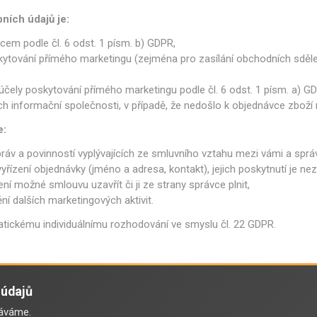
ích údajů je:
cem podle čl. 6 odst. 1 písm. b) GDPR,
tování přímého marketingu (zejména pro zasílání obchodních sdělení 
čely poskytování přímého marketingu podle čl. 6 odst. 1 písm. a) GD
h informační společnosti, v případě, že nedošlo k objednávce zboží 
e:
 práv a povinností vyplývajících ze smluvního vztahu mezi vámi a spr
yřízení objednávky (jméno a adresa, kontakt), jejich poskytnutí je 
ní možné smlouvu uzavřít či ji ze strany správce plnit,
ní dalších marketingových aktivit.
tickému individuálnímu rozhodování ve smyslu čl. 22 GDPR.
 údajů
váváme.