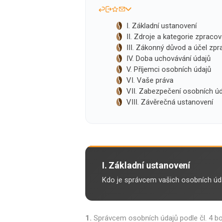
Isolda /
Catler /
KRYSTAL
Hr
Isofa
Sage
I. Základní ustanovení
II. Zdroje a kategorie zpraco
III. Zákonný důvod a účel zpr
IV. Doba uchovávání údajů
V. Příjemci osobních údajů
Bosch
Ostatní
VI. Vaše práva
VII. Zabezpečení osobních ú
VIII. Závěrečná ustanovení
Spa
I. Základní ustanovení
Kdo je správcem vašich osobních úda
1.
Správcem osobních údajů podle čl. 4 bo