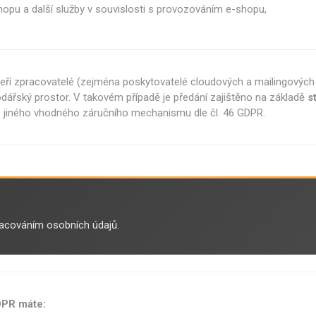
shopu a další služby v souvislosti s provozováním e-shopu,
eří zpracovatelé (zejména poskytovatelé cloudových a mailingových
ářský prostor. V takovém případě je předání zajištěno na základě
s
 jiného vhodného záručního mechanismu dle čl. 46 GDPR.
racováním osobních údajů.
DPR máte: