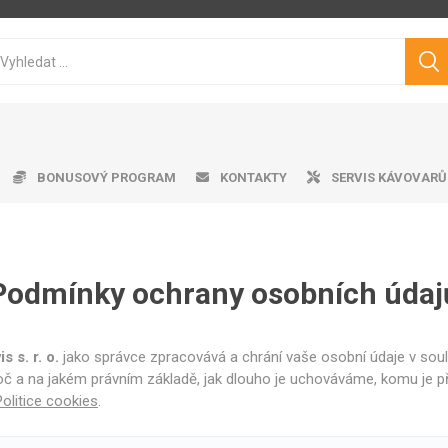
BONUSOVÝ PROGRAM
KONTAKTY
SERVIS KÁVOVARŮ
Podmínky ochrany osobních údaj
ice ke kávovarům
matické kávovary
tvě pražená káva
ro professional
doby na vodu
Cukry
Výrobník mléčné pěny
Dárkové předměty
Čistící prostředky
Pákové kávovary
Značková káva
Pěniče mléka
Aplika
Odkap
Filt
V
Philips
Saeco
Dr.Coffee
Siemens
 s. r. o.
jako správce zpracovává a chrání vaše osobní údaje v sou
oč a na jakém právním základě, jak dlouho je uchováváme, komu je 
Politice cookies
.