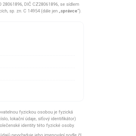
ČO 28061896, DIČ CZ28061896, se sídlem
 náhradní díly
Profesionální pákové
h, sp. zn. C 14954 (dále jen „
správce
“).
kávovary
kovatelnou fyzickou osobou je fyzická
lo, lokační údaje, síťový identifikátor)
polečenské identity této fyzické osoby.
dajů nevyžaduje jeho jmenování podle čl.