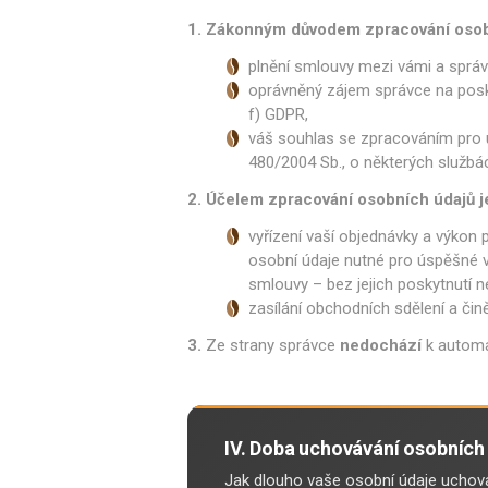
1. Zákonným důvodem zpracování osobn
plnění smlouvy mezi vámi a správ
oprávněný zájem správce na posky
f) GDPR,
váš souhlas se zpracováním pro ú
480/2004 Sb., o některých službác
2. Účelem zpracování osobních údajů j
vyřízení vaší objednávky a výkon
osobní údaje nutné pro úspěšné v
smlouvy – bez jejich poskytnutí ne
zasílání obchodních sdělení a čině
3.
Ze strany správce
nedochází
k automa
IV. Doba uchovávání osobních
Jak dlouho vaše osobní údaje ucho