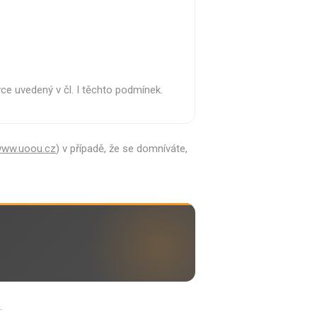
e uvedený v čl. I těchto podmínek.
ww.uoou.cz
) v případě, že se domníváte,
.