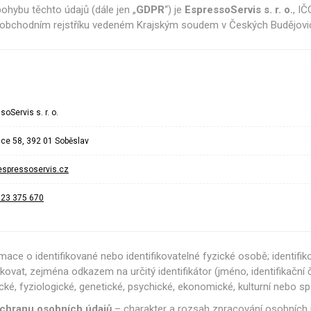
hybu těchto údajů (dále jen „
GDPR
“) je
EspressoServis s. r. o.
, I
ntily a spínače
Sady pro údržbu
Ostatní
 obchodním rejstříku vedeném Krajským soudem v Českých Budějovicíc
oServis s. r. o.
ice 58, 392 01 Soběslav
espressoservis.cz
723 375 670
ace o identifikované nebo identifikovatelné fyzické osobě; identifi
kovat, zejména odkazem na určitý identifikátor (jméno, identifikační čís
ické, fyziologické, genetické, psychické, ekonomické, kulturní nebo s
chranu osobních údajů
– charakter a rozsah zpracování osobních ú