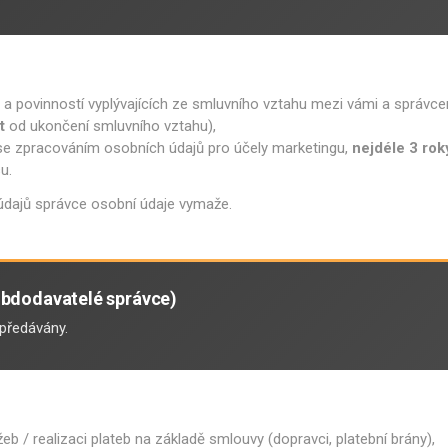
a povinností vyplývajících ze smluvního vztahu mezi vámi a správce
t
od ukončení smluvního vztahu),
 se zpracováním osobních údajů pro účely marketingu,
nejdéle 3 rok
u.
údajů správce osobní údaje vymaže.
subdodavatelé správce)
předávány.
užeb / realizaci plateb na základě smlouvy (dopravci, platební brány),