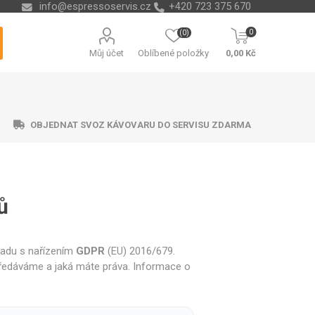
info@espressoservis.cz
+420 723 375 670
0
(0)
Můj účet
Oblíbené položky
0,00 Kč
OBJEDNAT SVOZ KÁVOVARU DO SERVISU ZDARMA
ů
ční technika
ávací misky
ry na vodu
ending
Nádoby na kávové sedliny
Odvápňovače a chemie
Isolda
Krups
Melitta
Cleamen
ladu s nařízením
GDPR
(EU) 2016/679.
předáváme a jaká máte práva. Informace o