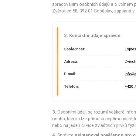
zpracováním osobních údajů a o volném po
Ve
Zvěrotice 58, 392 01 Soběslav, zapsaná v
2. Kontaktní údaje správce:
Společnost:
Espress
Adresa:
Zvěrot
E-mail:
info@
Telefon:
+420 
3.
Osobními údaji se rozumí veškeré inform
osoba, kterou lze přímo či nepřímo identifi
nebo na jeden či více zvláštních prvků fyz
4.
Správce
nejmenoval pověřence pro o