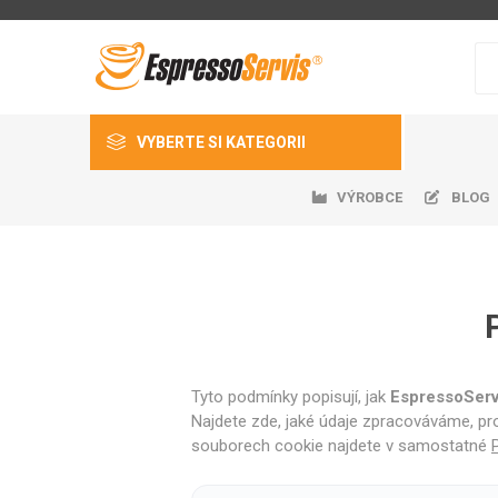
VYBERTE SI KATEGORII
VÝROBCE
BLOG
Káva
Kávovary
Kávomlýnky
Ledn
Auto
Čers
Gast
Ná
Příslušenství
EspressoServis
DeLonghi
Nivona
Náhradní díly
Tyto podmínky popisují, jak
EspressoServis
Najdete zde, jaké údaje zpracováváme, pr
Sanitace a dezinfekce
souborech cookie najdete v samostatné
Ostatní