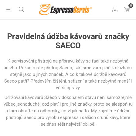
0
Pravidelná údžba kávovarů značky
SAECO
K servisování přístrojů na přípravu kávy se řadí také nezbytná
údržba. Pokud máte přístroj Saeco, tak jsme vám plně k službám,
stejně jako u jiných značek. A co k takové údržbě kávovarů
Saeco patří? Především čištění, seřízení a také nezbytné menší i
větší opravy.
Udržování kávovarů Saeco v dokonalém stavu není samozřejmě
vůbec jednoduché, což platí i pro jiné značky, proto se alespoň tu
a tam obraťte na odborníky, co ví jak na to. My zajistíme údržbu
přístrojů Saeco pro výrobu espressa i dalších druhů kávy, které
se dnes těší největší oblibě.