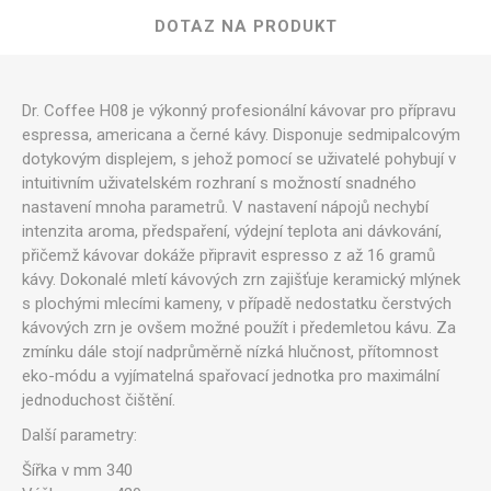
DOTAZ NA PRODUKT
Dr. Coffee H08 je výkonný profesionální kávovar pro přípravu
espressa, americana a černé kávy. Disponuje sedmipalcovým
dotykovým displejem, s jehož pomocí se uživatelé pohybují v
intuitivním uživatelském rozhraní s možností snadného
nastavení mnoha parametrů. V nastavení nápojů nechybí
intenzita aroma, předspaření, výdejní teplota ani dávkování,
přičemž kávovar dokáže připravit espresso z až 16 gramů
kávy. Dokonalé mletí kávových zrn zajišťuje keramický mlýnek
s plochými mlecími kameny, v případě nedostatku čerstvých
kávových zrn je ovšem možné použít i předemletou kávu. Za
zmínku dále stojí nadprůměrně nízká hlučnost, přítomnost
eko-módu a vyjímatelná spařovací jednotka pro maximální
jednoduchost čištění.
Další parametry:
Šířka v mm 340