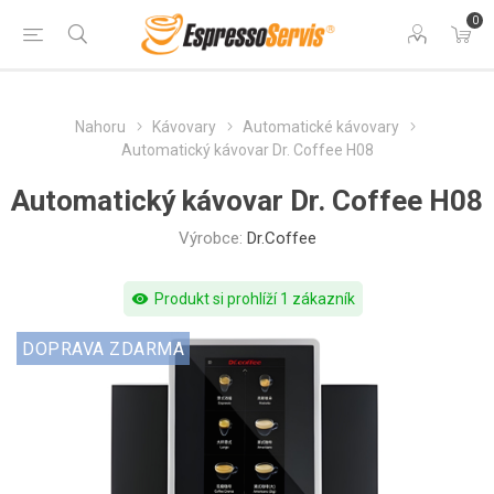
0
Nahoru
Kávovary
Automatické kávovary
Automatický kávovar Dr. Coffee H08
Automatický kávovar Dr. Coffee H08
Výrobce:
Dr.Coffee
visibility
Produkt si prohlíží 1 zákazník
DOPRAVA ZDARMA