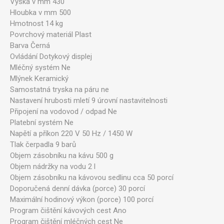
Výška v mm 430
Hloubka v mm 500
Hmotnost 14 kg
Povrchový materiál Plast
Barva Černá
Ovládání Dotykový displej
Mléčný systém Ne
Mlýnek Keramický
Samostatná tryska na páru ne
Nastavení hrubosti mletí 9 úrovní nastavitelnosti
Připojení na vodovod / odpad Ne
Platební systém Ne
Napětí a příkon 220 V 50 Hz / 1450 W
Tlak čerpadla 9 barů
Objem zásobníku na kávu 500 g
Objem nádržky na vodu 2 l
Objem zásobníku na kávovou sedlinu cca 50 porcí
Doporučená denní dávka (porce) 30 porcí
Maximální hodinový výkon (porce) 100 porcí
Program čištění kávových cest Ano
Program čištění mléčných cest Ne