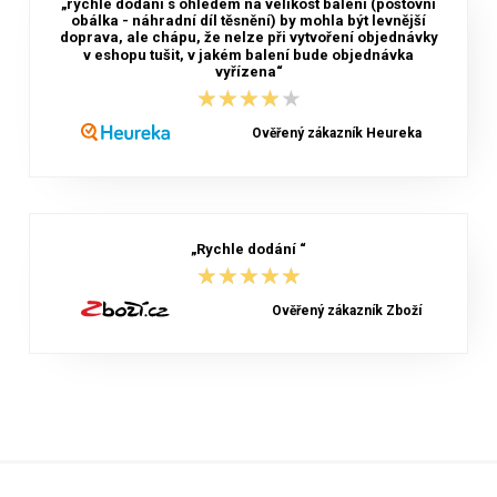
„rychlé dodání s ohledem na velikost balení (poštovní
obálka - náhradní díl těsnění) by mohla být levnější
doprava, ale chápu, že nelze při vytvoření objednávky
v eshopu tušit, v jakém balení bude objednávka
vyřízena“
★★★★★
★★★★★
Ověřený zákazník Heureka
„Rychle dodání “
★★★★★
★★★★★
Ověřený zákazník Zboží