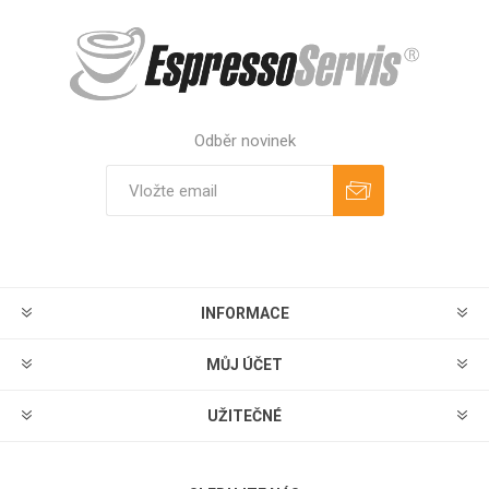
Odběr novinek
Odebírat
Zrušit odběr
INFORMACE
MŮJ ÚČET
UŽITEČNÉ