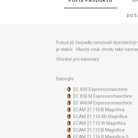
POPIS PRODUKTU
SP
Ve
DOT
Pokud již čerpadlo nevytváří dostatečný 
je slabší . Hlasitý zvuk chodu také nazn
Vhodné pro kávovary:
Delonghi:
EC 820 Espressomaschine
EC 850.M Espressomaschine
EC 860.M Espressomaschine
ECAM 21.110.B Magnifica
ECAM 21.110.SB Magnifica
ECAM 21.110.W Magnifica
ECAM 21.112.B Magnifica
ECAM 21.116.B Magnifica S