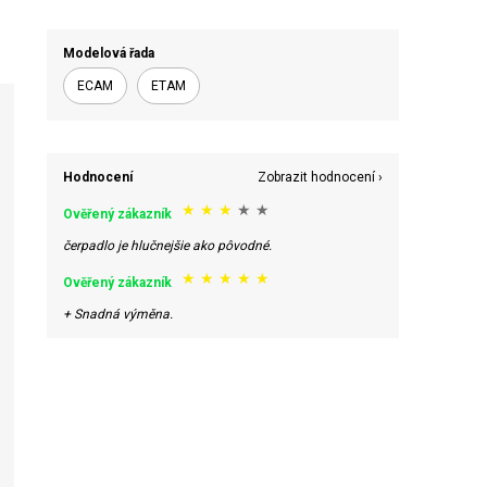
 náhradní díly
Profesionální pákové
kávovary
Modelová řada
ECAM
ETAM
Hodnocení
Zobrazit hodnocení ›
★
★
★
★
★
Ověřený zákazník
čerpadlo je hlučnejšie ako pôvodné.
★
★
★
★
★
Ověřený zákazník
+ Snadná výměna.