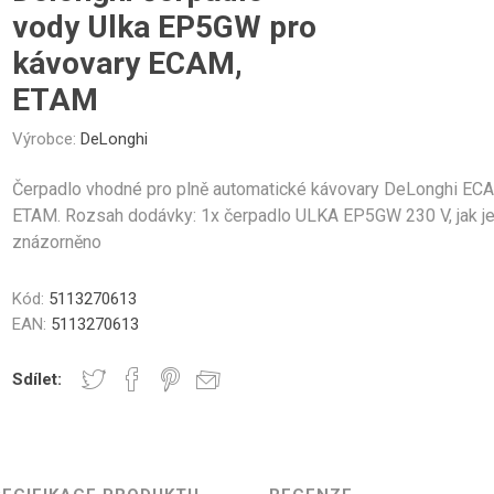
Gastro
Jura
Lavazza
Durgol
nky a Sklenice
Části krytu
Ovládací tlačítka
Kelímky na kávu
Ostatní
Těsn
vody Ulka EP5GW pro
Professional
kávovary ECAM,
ETAM
Výrobce:
DeLonghi
Elektronika
Mlýnky
Topná tě
Čerpadlo vhodné pro plně automatické kávovary DeLonghi EC
ETAM. Rozsah dodávky: 1x čerpadlo ULKA EP5GW 230 V, jak j
znázorněno
Kód:
5113270613
EAN:
5113270613
řovací jednotky
Hadice a konektory
Šroub
Sdílet: