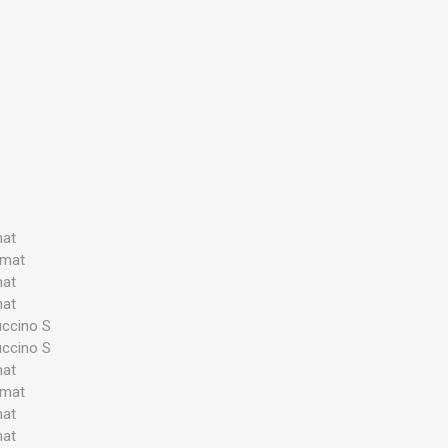
mat
omat
mat
mat
uccino S
uccino S
mat
omat
mat
mat