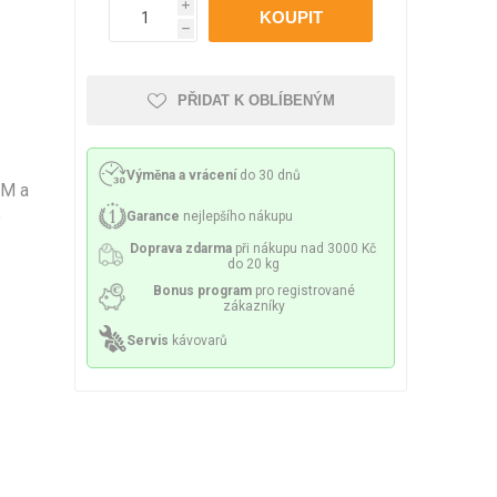
Philco
Lamart
Miele
i
 příslušenství
ění a sítka
Mazivo
h
PŘIDAT K OBLÍBENÝM
Výměna a vrácení
do 30 dnů
lesa a spirály
Čerpadla
AM a
e
Garance
nejlepšího nákupu
Doprava zdarma
při nákupu nad 3000 Kč
do 20 kg
Bonus program
pro registrované
zákazníky
Servis
kávovarů
y a držáky
Senzory a pojistky