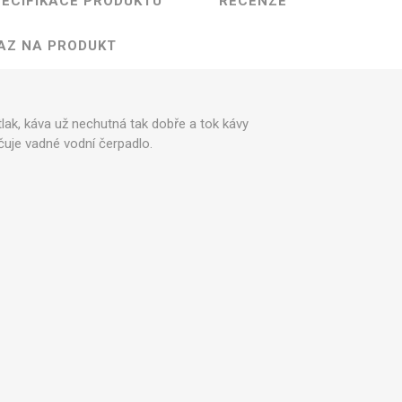
ECIFIKACE PRODUKTU
RECENZE
ntily a spínače
Sady pro údržbu
Ostatní
AZ NA PRODUKT
tlak, káva už nechutná tak dobře a tok kávy
ačuje vadné vodní čerpadlo.