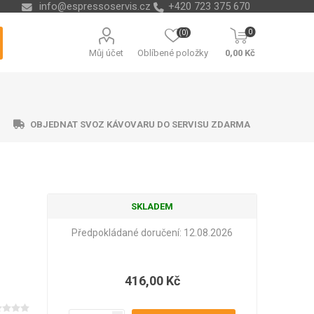
info@espressoservis.cz
+420 723 375 670
0
(0)
Můj účet
Oblíbené položky
0,00 Kč
OBJEDNAT SVOZ KÁVOVARU DO SERVISU ZDARMA
SKLADEM
ční technika
ávací misky
ry na vodu
ending
Nádoby na kávové sedliny
Odvápňovače a chemie
Isolda
Krups
Melitta
Cleamen
Předpokládané doručení:
12.08.2026
416,00 Kč