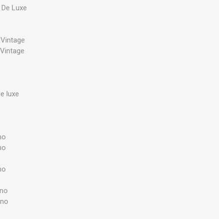
 De Luxe
Vintage
Vintage
e luxe
no
no
no
ino
ino