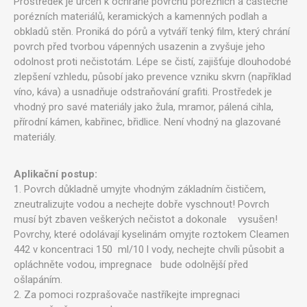
​Prostředek je určen k ochraně povrchu porézních a částečně
porézních materiálů, keramických a kamenných podlah a
obkladů stěn. Proniká do pórů a vytváří tenký film, který chrání
povrch před tvorbou vápenných usazenin a zvyšuje jeho
odolnost proti nečistotám. Lépe se čistí, zajišťuje dlouhodobé
zlepšení vzhledu, působí jako prevence vzniku skvrn (například
víno, káva) a usnadňuje odstraňování grafiti. Prostředek je
vhodný pro savé materiály jako žula, mramor, pálená cihla,
přírodní kámen, kabřinec, břidlice. Není vhodný na glazované
materiály.
Aplikační postup:
1. Povrch důkladně umyjte vhodným základním čističem,
zneutralizujte vodou a nechejte dobře vyschnout! Povrch
musí být zbaven veškerých nečistot a dokonale ​vysušen!
Povrchy, které odolávají kyselinám omyjte roztokem Cleamen
442 v koncentraci 150 ml/10 l vody, nechejte chvíli působit a
opláchněte vodou, impregnace bude odolnější před
ošlapáním.
2. Za pomoci rozprašovače nastříkejte impregnaci