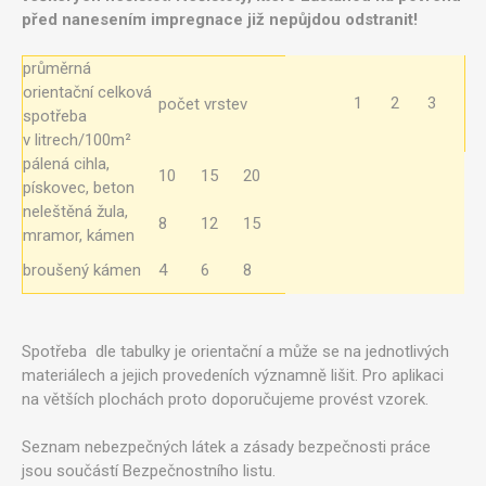
před nanesením impregnace již nepůjdou odstranit!
průměrná
orientační celková
1
2
3
počet vrstev
spotřeba
v litrech/100m²
pálená cihla,
10
15
20
pískovec, beton
neleštěná žula,
8
12
15
mramor, kámen
broušený kámen
4
6
8
Spotřeba dle tabulky je orientační a může se na jednotlivých
materiálech a jejich provedeních významně lišit. Pro aplikaci
na větších plochách proto doporučujeme provést vzorek.
Seznam nebezpečných látek a zásady bezpečnosti práce
jsou součástí Bezpečnostního listu.