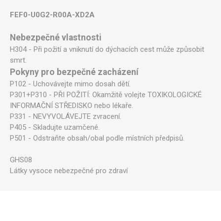
FEF0-U0G2-R00A-XD2A
Nebezpečné vlastnosti
H304 - Při požití a vniknutí do dýchacích cest může způsobit
smrt.
Pokyny pro bezpečné zacházení
P102 - Uchovávejte mimo dosah dětí.
P301+P310 - PŘI POŽITÍ: Okamžitě volejte TOXIKOLOGICKÉ
INFORMAČNÍ STŘEDISKO nebo lékaře.
P331 - NEVYVOLÁVEJTE zvracení.
P405 - Skladujte uzamčené.
P501 - Odstraňte obsah/obal podle místních předpisů.
GHS08
Látky vysoce nebezpečné pro zdraví