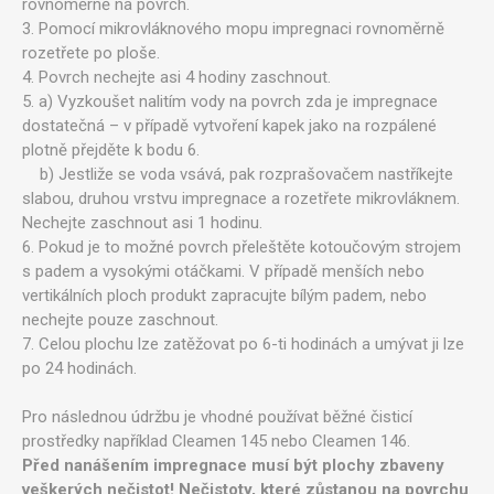
rovnoměrně na povrch.
3. Pomocí mikrovláknového mopu impregnaci rovnoměrně
rozetřete po ploše.
4. Povrch nechejte asi 4 hodiny zaschnout.
5. a) Vyzkoušet nalitím vody na povrch zda je impregnace
dostatečná – v případě vytvoření kapek jako na rozpálené
plotně přejděte k bodu 6.
b) Jestliže se voda vsává, pak rozprašovačem nastříkejte
slabou, druhou vrstvu impregnace a rozetřete mikrovláknem.
Nechejte zaschnout asi 1 hodinu.
6. Pokud je to možné povrch přeleštěte kotoučovým strojem
s padem a vysokými otáčkami. V případě menších nebo
vertikálních ploch produkt zapracujte bílým padem, nebo
nechejte pouze zaschnout.
7. Celou plochu lze zatěžovat po 6-ti hodinách a umývat ji lze
po 24 hodinách.
Pro následnou údržbu je vhodné používat běžné čisticí
prostředky například Cleamen 145 nebo Cleamen 146.
Před nanášením impregnace musí být plochy zbaveny
veškerých nečistot! Nečistoty,
k
teré zůstanou na povrchu