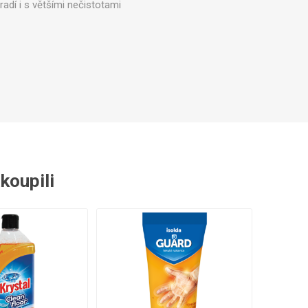
oradí i s většími nečistotami
 náhradní díly
Profesionální pákové
kávovary
akoupili