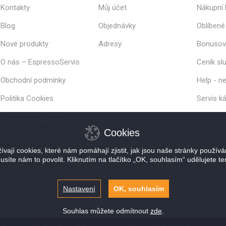
Kontakty
Můj účet
Nákupní 
Blog
Objednávky
Oblíbené
Nové produkty
Adresy
Bonusov
O nás – EspressoServis
Ceník sl
Obchodní podmínky
Help - ne
Politika Cookies
Servis k
Podmínky ochrany
osobních údajů
Cookies
Reklamační řád
vají cookies, které nám pomáhají zjistit, jak jsou naše stránky použív
usíte nám to povolit. Kliknutím na tlačítko „OK, souhlasím“ udělujete te
Doprava a platby
Výměna a vrácení
Nastavení
OK, souhlasím
Souhlas můžete odmítnout
zde
.