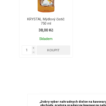
KRYSTAL Mýdlový čistič
750 ml
38,00 Kč
Skladem
i
h
„Dobry vyber nahradnych dielov na kavovary.
obchody, pretoze predajcov kavovarov nahr