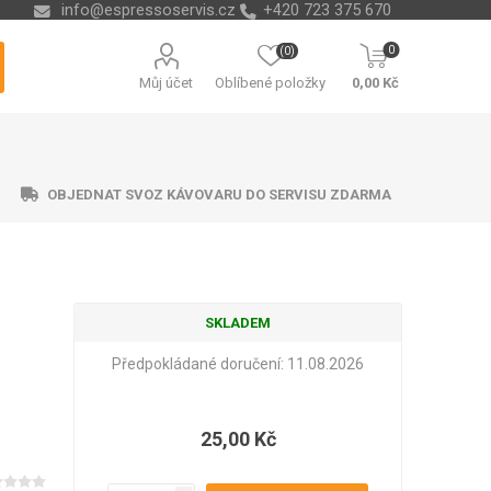
info@espressoservis.cz
+420 723 375 670
0
(0)
Můj účet
Oblíbené položky
0,00 Kč
OBJEDNAT SVOZ KÁVOVARU DO SERVISU ZDARMA
SKLADEM
ční technika
ávací misky
ry na vodu
ending
Nádoby na kávové sedliny
Odvápňovače a chemie
Isolda
Krups
Melitta
Cleamen
Předpokládané doručení:
11.08.2026
25,00 Kč