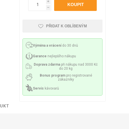
Philco
Lamart
Miele
i
 příslušenství
ění a sítka
Mazivo
h
PŘIDAT K OBLÍBENÝM
Výměna a vrácení
do 30 dnů
lesa a spirály
Čerpadla
Garance
nejlepšího nákupu
Doprava zdarma
při nákupu nad 3000 Kč
do 20 kg
Bonus program
pro registrované
zákazníky
Servis
kávovarů
y a držáky
Senzory a pojistky
DUKT