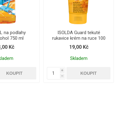
 na podlahy
ISOLDA Guard tekuté
kohol 750 ml
rukavice krém na ruce 100
ml
,00 Kč
19,00 Kč
kladem
Skladem
i
h