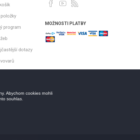
košík
 položky
MOŽNOSTI PLATBY
ý program
užeb
jčastější dotazy
ávovarů
ány. Abychom cookies mohli
nto souhlas.