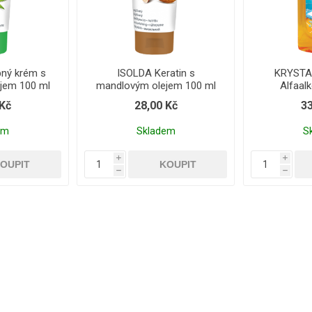
ný krém s
ISOLDA Keratin s
KRYSTAL
jem 100 ml
mandlovým olejem 100 ml
Alfaal
 Kč
28,00 Kč
33
em
Skladem
S
i
i
h
h