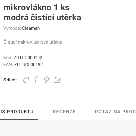
Gastro
Jura
Lavazza
Durgol
nky a Sklenice
Části krytu
Ovládací tlačítka
Kelímky na kávu
Ostatní
Těsn
mikrovlákno 1 ks
Professional
modrá čistící utěrka
Výrobce:
Cleamen
Čisticí mikrovláknová utěrka
Elektronika
Mlýnky
Topná tě
Kód:
ZUTUC000192
EAN:
ZUTUC000192
Sdílet:
řovací jednotky
Hadice a konektory
Šroub
IS PRODUKTU
RECENZE
DOTAZ NA PRO