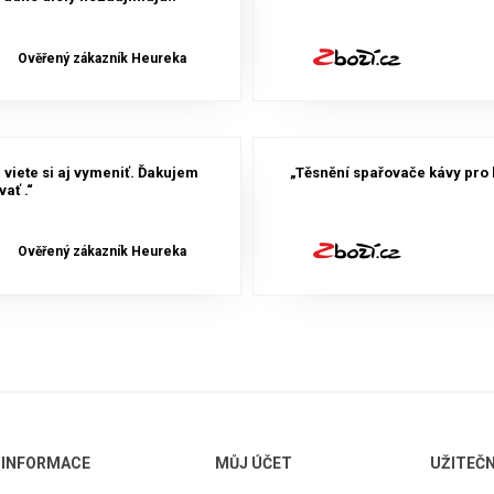
Ověřený zákazník Heureka
 viete si aj vymeniť. Ďakujem
„Těsnění spařovače kávy pro 
ať .“
Ověřený zákazník Heureka
INFORMACE
MŮJ ÚČET
UŽITEČ