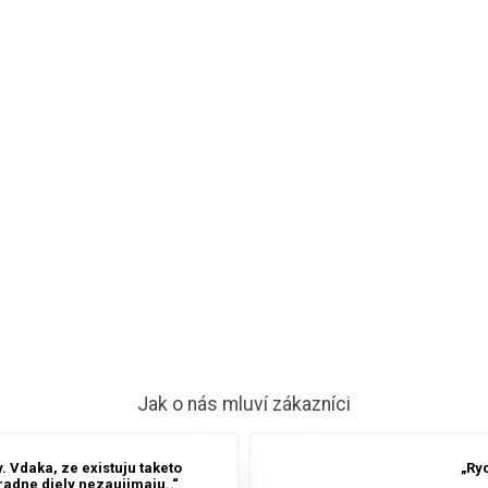
Jak o nás mluví zákazníci
 Vdaka, ze existuju taketo
„Ry
adne diely nezaujimaju..“