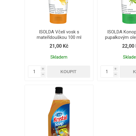
ISOLDA Včelí vosk s
ISOLDA Konop
mateřídouškou 100 ml
pupalkovým ole
21,00 Kč
22,00
Skladem
Sklad
i
i
h
h