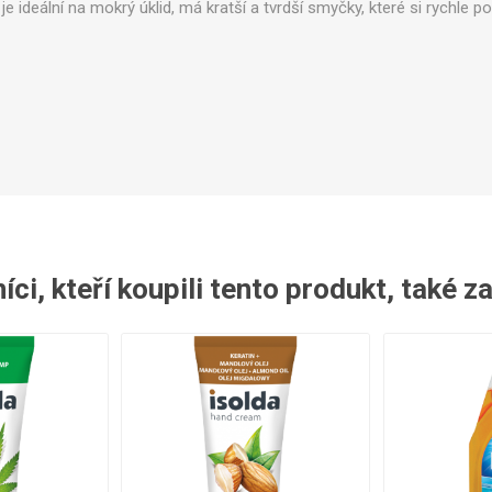
 je ideální na mokrý úklid, má kratší a tvrdší smyčky, které si rychle p
ntily a spínače
Sady pro údržbu
Ostatní
ci, kteří koupili tento produkt, také z