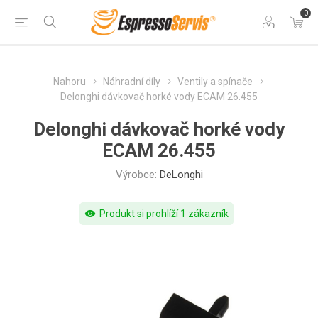
0
Nahoru
Náhradní díly
Ventily a spínače
Delonghi dávkovač horké vody ECAM 26.455
Delonghi dávkovač horké vody
ECAM 26.455
Výrobce:
DeLonghi
visibility
Produkt si prohlíží 1 zákazník