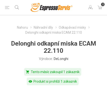
0
Nahoru
Náhradní díly
Odkapávací misky
Delonghi odkapní miska ECAM 22.110
Delonghi odkapní miska ECAM
22.110
Výrobce:
DeLonghi
shopping_cart
Tento měsíc zakoupil 1 zákazník
visibility
Produkt si prohlíží 1 zákazník