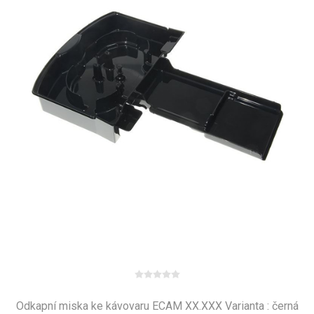
Odkapní miska ke kávovaru ECAM XX.XXX Varianta : černá