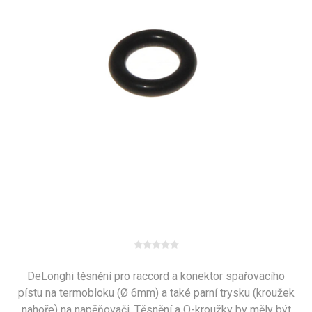
DeLonghi těsnění pro raccord a konektor spařovacího
pístu na termobloku (Ø 6mm) a také parní trysku (kroužek
nahoře) na napěňovači. Těsnění a O-kroužky by měly být