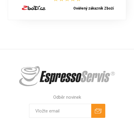
Ověřený zákazník Zboží
Odběr novinek
Odebírat
Zrušit odběr