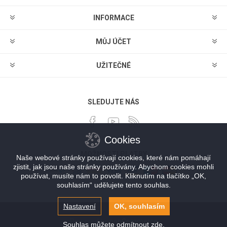
INFORMACE
MŮJ ÚČET
UŽITEČNÉ
SLEDUJTE NÁS
Cookies
MOŽNOSTI PLATBY
Naše webové stránky používají cookies, které nám pomáhají
zjistit, jak jsou naše stránky používány. Abychom cookies mohli
používat, musíte nám to povolit. Kliknutím na tlačítko „OK,
souhlasím“ udělujete tento souhlas.
Nastavení
OK, souhlasím
Powered by
nopCommerce
Souhlas můžete odmítnout
zde
.