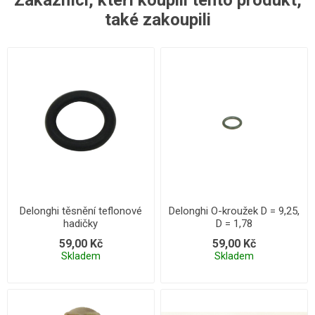
Zákazníci, kteří koupili tento produkt,
také zakoupili
Delonghi těsnění teflonové
Delonghi O-kroužek D = 9,25,
hadičky
D = 1,78
59,00 Kč
59,00 Kč
Skladem
Skladem