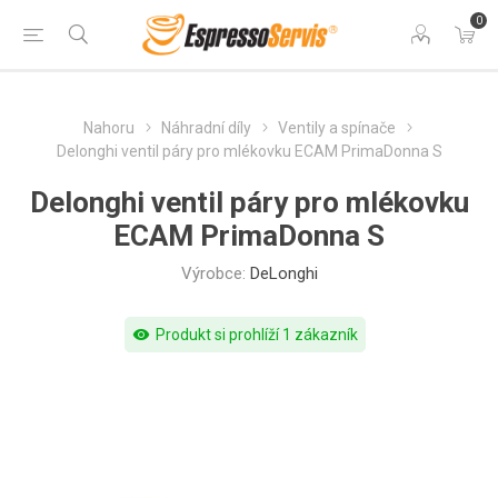
0
Nahoru
Náhradní díly
Ventily a spínače
Delonghi ventil páry pro mlékovku ECAM PrimaDonna S
Delonghi ventil páry pro mlékovku
ECAM PrimaDonna S
Výrobce:
DeLonghi
visibility
Produkt si prohlíží 1 zákazník