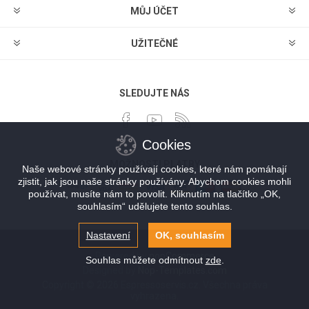
MŮJ ÚČET
UŽITEČNÉ
SLEDUJTE NÁS
Cookies
MOŽNOSTI PLATBY
Naše webové stránky používají cookies, které nám pomáhají
zjistit, jak jsou naše stránky používány. Abychom cookies mohli
používat, musíte nám to povolit. Kliknutím na tlačítko „OK,
souhlasím“ udělujete tento souhlas.
Nastavení
OK, souhlasím
Powered by
nopCommerce
Souhlas můžete odmítnout
zde
.
Designed by
Nop-Templates.com
Copyright © 2026 Espressoservis.cz. Všechna práva
vyhrazena.