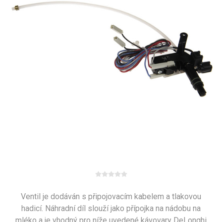
Ventil je dodáván s připojovacím kabelem a tlakovou
hadicí. Náhradní díl slouží jako přípojka na nádobu na
mléko a je vhodný pro níže uvedené kávovary DeLonghi