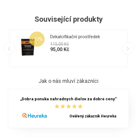
Související produkty
fikační prostředek
PŘÍPRAVEK NA 
USAZENINY DEL
Kč
MULTICLEAN 25
Kč
208,00 Kč
Jak o nás mluví zákazníci
„Dobra ponuka nahradnych dielov za dobre ceny“
★★★★★
★★★★★
Ověřený zákazník Heureka