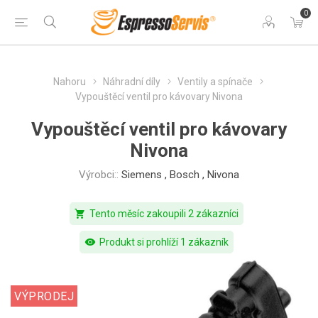
0
Nahoru
Náhradní díly
Ventily a spínače
Vypouštěcí ventil pro kávovary Nivona
Vypouštěcí ventil pro kávovary
Nivona
Výrobci::
Siemens
,
Bosch
,
Nivona
shopping_cart
Tento měsíc zakoupili 2 zákazníci
visibility
Produkt si prohlíží 1 zákazník
VÝPRODEJ