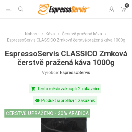
0
Nahoru
Káva
Čerstvě pražená káva
EspressoServis CLASSICO Zrnková čerstvě pražená káva 1000g
EspressoServis CLASSICO Zrnková
čerstvě pražená káva 1000g
Výrobce:
EspressoServis
shopping_cart
Tento měsíc zakoupili 2 zákazníci
visibility
Produkt si prohlíží 1 zákazník
ČERSTVĚ UPRAŽENO - 20% ARABICA