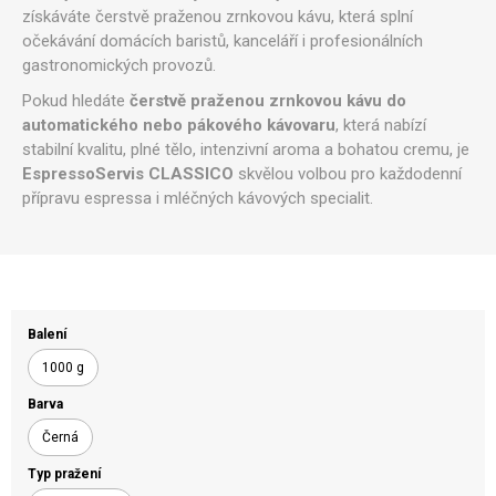
získáváte čerstvě praženou zrnkovou kávu, která splní
očekávání domácích baristů, kanceláří i profesionálních
gastronomických provozů.
Pokud hledáte
čerstvě praženou zrnkovou kávu do
automatického nebo pákového kávovaru
, která nabízí
stabilní kvalitu, plné tělo, intenzivní aroma a bohatou cremu, je
EspressoServis CLASSICO
skvělou volbou pro každodenní
přípravu espressa i mléčných kávových specialit.
Balení
1000 g
Barva
Černá
Typ pražení