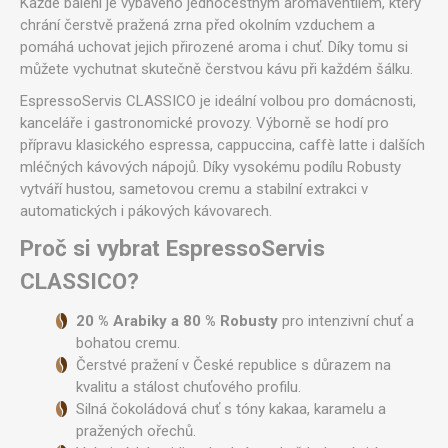
Každé balení je vybaveno jednocestným aromaventilem, který
chrání čerstvě pražená zrna před okolním vzduchem a
pomáhá uchovat jejich přirozené aroma i chuť. Díky tomu si
můžete vychutnat skutečně čerstvou kávu při každém šálku.
EspressoServis CLASSICO je ideální volbou pro domácnosti,
kanceláře i gastronomické provozy. Výborně se hodí pro
přípravu klasického espressa, cappuccina, caffè latte i dalších
mléčných kávových nápojů. Díky vysokému podílu Robusty
vytváří hustou, sametovou cremu a stabilní extrakci v
automatických i pákových kávovarech.
Proč si vybrat EspressoServis
CLASSICO?
20 % Arabiky a 80 % Robusty
pro intenzivní chuť a
bohatou cremu.
Čerstvé pražení v České republice s důrazem na
kvalitu a stálost chuťového profilu.
Silná čokoládová chuť s tóny kakaa, karamelu a
pražených ořechů.