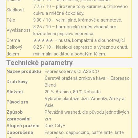
7,75 / 10 – přirozené tóny karamelu, třtinového
Sladkost
cukru a mléčné čokolády.
Tělo
9,00 / 10 – velmi plné, krémové a sametové.
8,25 / 10 – harmonická směs vhodná pro
Vyváženost
každodenní přípravu espressa.
Crema
★★★★★ – hustá, kompaktní a dlouhotrvající.
Celkový
8,25 / 10 – klasické espresso s výraznou chutí,
dojem
minimální aciditou a bohatým tělem.
Technické parametry
Název produktu
EspressoServis CLASSICO
Čerstvě pražená zrnková káva – Espresso
Druh kávy
Blend
Složení
20 % Arabica, 80 % Robusta
Vybrané plantáže Jižní Ameriky, Afriky a
Původ zrn
Asie
Způsob
Převážně washed, dle původu jednotlivých
zpracování
zrn
Stupeň pražení
Dark City+
Doporučená
Espresso, cappuccino, caffè latte, latte