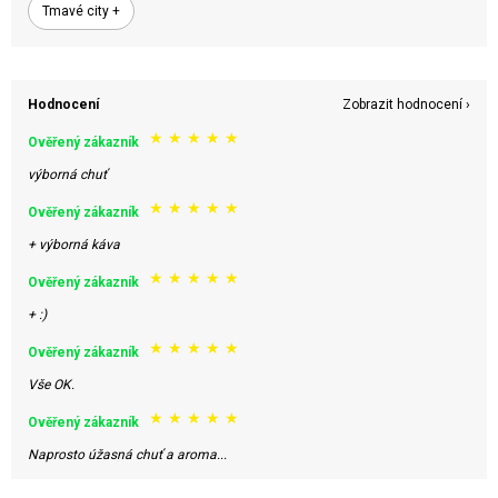
Tmavé city +
Hodnocení
Zobrazit hodnocení ›
★
★
★
★
★
Ověřený zákazník
výborná chuť
★
★
★
★
★
Ověřený zákazník
+ výborná káva
★
★
★
★
★
Ověřený zákazník
+ :)
★
★
★
★
★
Ověřený zákazník
Vše OK.
★
★
★
★
★
Ověřený zákazník
Naprosto úžasná chuť a aroma...