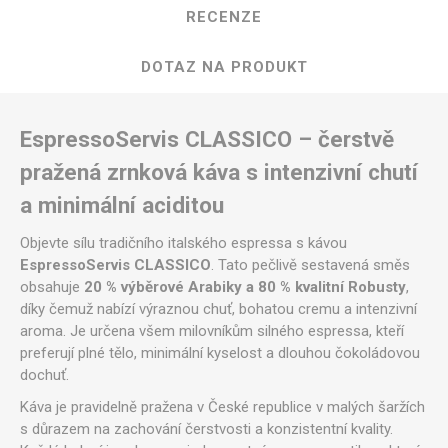
RECENZE
DOTAZ NA PRODUKT
EspressoServis CLASSICO – čerstvě
pražená zrnková káva s intenzivní chutí
a minimální aciditou
Objevte sílu tradičního italského espressa s kávou
EspressoServis CLASSICO
. Tato pečlivě sestavená směs
obsahuje
20 % výběrové Arabiky a 80 % kvalitní Robusty
,
díky čemuž nabízí výraznou chuť, bohatou cremu a intenzivní
aroma. Je určena všem milovníkům silného espressa, kteří
preferují plné tělo, minimální kyselost a dlouhou čokoládovou
dochuť.
Káva je pravidelně pražena v České republice v malých šaržích
s důrazem na zachování čerstvosti a konzistentní kvality.