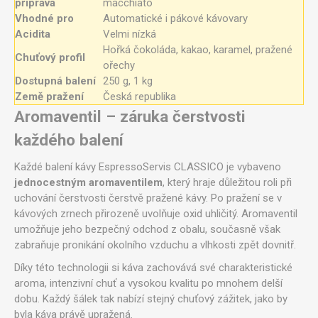
příprava
macchiato
Vhodné pro
Automatické i pákové kávovary
Acidita
Velmi nízká
Hořká čokoláda, kakao, karamel, pražené
Chuťový profil
ořechy
Dostupná balení
250 g, 1 kg
Země pražení
Česká republika
Aromaventil – záruka čerstvosti
každého balení
Každé balení kávy EspressoServis CLASSICO je vybaveno
jednocestným aromaventilem
, který hraje důležitou roli při
uchování čerstvosti čerstvě pražené kávy. Po pražení se v
kávových zrnech přirozeně uvolňuje oxid uhličitý. Aromaventil
umožňuje jeho bezpečný odchod z obalu, současně však
zabraňuje pronikání okolního vzduchu a vlhkosti zpět dovnitř.
Díky této technologii si káva zachovává své charakteristické
aroma, intenzivní chuť a vysokou kvalitu po mnohem delší
dobu. Každý šálek tak nabízí stejný chuťový zážitek, jako by
byla káva právě upražená.