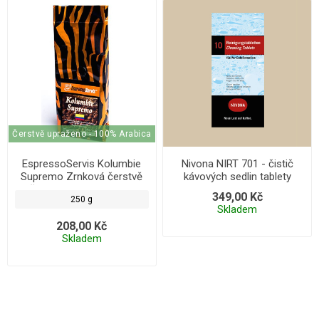
Čerstvě upraženo - 100% Arabica
EspressoServis Kolumbie
Nivona NIRT 701 - čistič
Supremo Zrnková čerstvě
kávových sedlin tablety
pražená káva, 100 % arabica,
349,00 Kč
250 g
250 g
Skladem
208,00 Kč
Skladem