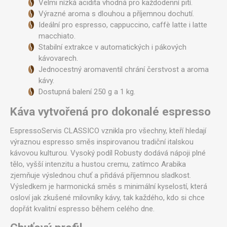
Velmi nízká acidita vhodná pro každodenní pití.
Výrazné aroma s dlouhou a příjemnou dochutí.
Ideální pro espresso, cappuccino, caffè latte i latte
macchiato.
Stabilní extrakce v automatických i pákových
kávovarech.
Jednocestný aromaventil chrání čerstvost a aroma
kávy.
Dostupná balení 250 g a 1 kg.
Káva vytvořená pro dokonalé espresso
EspressoServis CLASSICO vznikla pro všechny, kteří hledají
výraznou espresso směs inspirovanou tradiční italskou
kávovou kulturou. Vysoký podíl Robusty dodává nápoji plné
tělo, vyšší intenzitu a hustou cremu, zatímco Arabika
zjemňuje výslednou chuť a přidává příjemnou sladkost.
Výsledkem je harmonická směs s minimální kyselostí, která
osloví jak zkušené milovníky kávy, tak každého, kdo si chce
dopřát kvalitní espresso během celého dne.