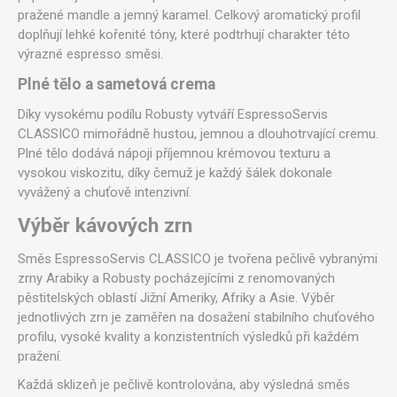
pražené mandle a jemný karamel. Celkový aromatický profil
doplňují lehké kořenité tóny, které podtrhují charakter této
výrazné espresso směsi.
Plné tělo a sametová crema
Díky vysokému podílu Robusty vytváří EspressoServis
CLASSICO mimořádně hustou, jemnou a dlouhotrvající cremu.
Plné tělo dodává nápoji příjemnou krémovou texturu a
vysokou viskozitu, díky čemuž je každý šálek dokonale
vyvážený a chuťově intenzivní.
Výběr kávových zrn
Směs EspressoServis CLASSICO je tvořena pečlivě vybranými
zrny Arabiky a Robusty pocházejícími z renomovaných
pěstitelských oblastí Jižní Ameriky, Afriky a Asie. Výběr
jednotlivých zrn je zaměřen na dosažení stabilního chuťového
profilu, vysoké kvality a konzistentních výsledků při každém
pražení.
Každá sklizeň je pečlivě kontrolována, aby výsledná směs