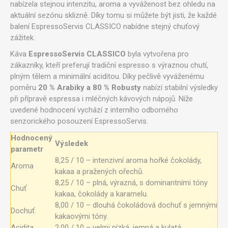
nabízela stejnou intenzitu, aroma a vyváženost bez ohledu na
aktuální sezónu sklizně. Díky tomu si můžete být jisti, že každé
balení EspressoServis CLASSICO nabídne stejný chuťový
zážitek.
Káva
EspressoServis CLASSICO
byla vytvořena pro
zákazníky, kteří preferují tradiční espresso s výraznou chutí,
plným tělem a minimální aciditou. Díky pečlivě vyváženému
poměru
20 % Arabiky a 80 % Robusty
nabízí stabilní výsledky
při přípravě espressa i mléčných kávových nápojů. Níže
uvedené hodnocení vychází z interního odborného
senzorického posouzení EspressoServis.
Hodnocený
Výsledek
parametr
8,25 / 10 – intenzivní aroma hořké čokolády,
Aroma
kakaa a pražených ořechů.
8,25 / 10 – plná, výrazná, s dominantními tóny
Chuť
kakaa, čokolády a karamelu.
8,00 / 10 – dlouhá čokoládová dochuť s jemnými
Dochuť
kakaovými tóny.
Acidita
2,00 / 10 – velmi nízká, jemná a kulatá.