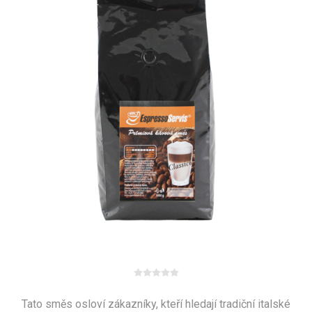
Tato směs osloví zákazníky, kteří hledají tradiční italské