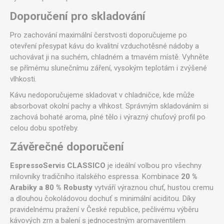
Doporučení pro skladování
Pro zachování maximální čerstvosti doporučujeme po
otevření přesypat kávu do kvalitní vzduchotěsné nádoby a
uchovávat ji na suchém, chladném a tmavém místě. Vyhněte
se přímému slunečnímu záření, vysokým teplotám i zvýšené
vlhkosti.
Kávu nedoporučujeme skladovat v chladničce, kde může
absorbovat okolní pachy a vlhkost. Správným skladováním si
zachová bohaté aroma, plné tělo i výrazný chuťový profil po
celou dobu spotřeby.
Závěrečné doporučení
EspressoServis CLASSICO
je ideální volbou pro všechny
milovníky tradičního italského espressa. Kombinace
20 %
Arabiky a 80 % Robusty
vytváří výraznou chuť, hustou cremu
a dlouhou čokoládovou dochuť s minimální aciditou. Díky
pravidelnému pražení v České republice, pečlivému výběru
kávových zrn a balení s jednocestným aromaventilem