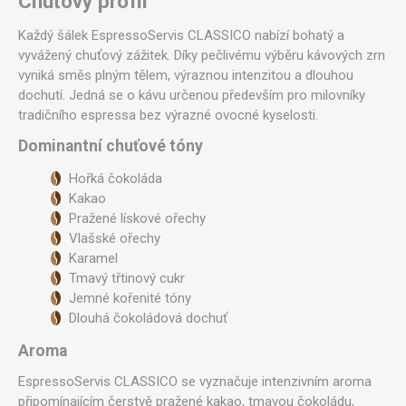
Chuťový profil
Každý šálek EspressoServis CLASSICO nabízí bohatý a
vyvážený chuťový zážitek. Díky pečlivému výběru kávových zrn
vyniká směs plným tělem, výraznou intenzitou a dlouhou
dochutí. Jedná se o kávu určenou především pro milovníky
tradičního espressa bez výrazné ovocné kyselosti.
Dominantní chuťové tóny
Hořká čokoláda
Kakao
Pražené lískové ořechy
Vlašské ořechy
Karamel
Tmavý třtinový cukr
Jemné kořenité tóny
Dlouhá čokoládová dochuť
Aroma
EspressoServis CLASSICO se vyznačuje intenzivním aroma
připomínajícím čerstvě pražené kakao, tmavou čokoládu,