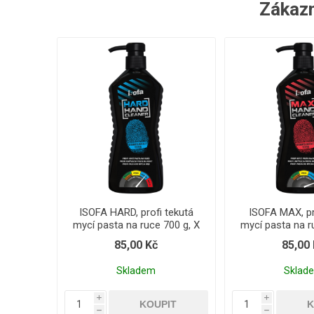
Zákazní
ISOFA HARD, profi tekutá
ISOFA MAX, pr
mycí pasta na ruce 700 g, X
mycí pasta na r
85,00 Kč
85,00
Skladem
Sklad
i
i
h
h