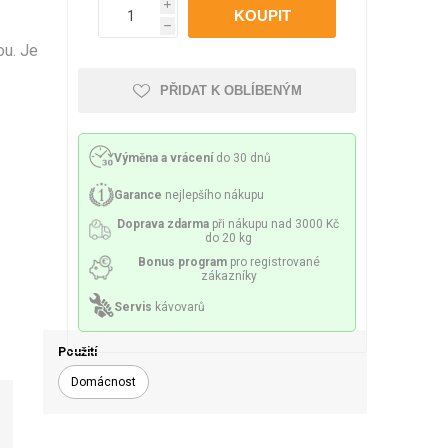
Philco
Lamart
Miele
i
 příslušenství
ění a sítka
Mazivo
h
ou. Je
PŘIDAT K OBLÍBENÝM
Výměna a vrácení
do 30 dnů
lesa a spirály
Čerpadla
Garance
nejlepšího nákupu
Doprava zdarma
při nákupu nad 3000 Kč
do 20 kg
Bonus program
pro registrované
zákazníky
Servis
kávovarů
y a držáky
Senzory a pojistky
Použití
Domácnost