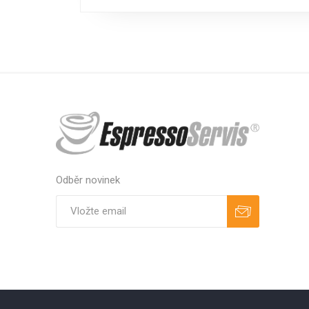
Odběr novinek
Odebírat
Zrušit odběr