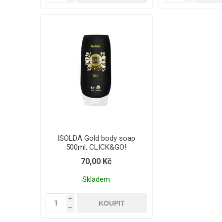
ISOLDA Gold body soap
500ml, CLICK&GO!
70,00 Kč
Skladem
i
h