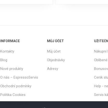
INFORMACE
MŮJ ÚČET
UŽITEČ
Kontakty
Můj účet
Nákupní 
Blog
Objednávky
Oblíbené
Nové produkty
Adresy
Bonusov
O nás – EspressoServis
Ceník sl
Obchodní podmínky
Help - ne
Politika Cookies
Servis k
Podmínky ochrany
osobních údajů