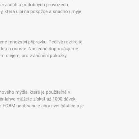
 servisech a podobných provozech.
ntily a spínače
Sady pro údržbu
Ostatní
, která ulpí na pokožce a snadno umyje
é množství přípravku. Pečlivě roztírejte.
odou a osušte. Následně doporučujeme
 olejem, pro zvláčnění pokožky.​
ového mýdla, které je použitelné v
ěr lahve můžete získat až 1000 dávek
o FOAM neobsahuje abrazivní částice a je
.