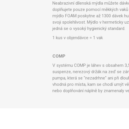
Neabrazivní dílenská mýdla můžete dáv
doplňujete pouze pomocí měkkých vaků 
mýdlo FOAM poskytne až 1300 dávek hus
svoji spolehlivost. Mýdlo v hermeticky u
jedná se o vysoký hygienický standard.
1 kus v objendávce = 1 vak​
COMP
V systému COMP je láhev s obsahem 3,5 
suspenze, nerezový držák na zeď se zám
pumpa, která se "nezadrhne" ani při dlo
vhodná pro místa, kam se chodí umýt vě
nebo doplňování náplně by znamenaly vel