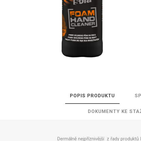
Isolda /
Catler /
KRYSTAL
Hr
Isofa
Sage
Bosch
Ostatní
POPIS PRODUKTU
SP
Spa
DOKUMENTY KE STA
​Dermálně nejpříznivější z řady produkt