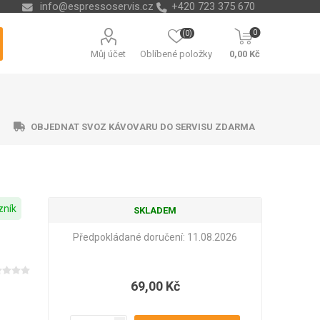
info@espressoservis.cz
+420 723 375 670
0
(0)
Můj účet
Oblíbené položky
0,00 Kč
OBJEDNAT SVOZ KÁVOVARU DO SERVISU ZDARMA
zník
SKLADEM
ční technika
ávací misky
ry na vodu
ending
Nádoby na kávové sedliny
Odvápňovače a chemie
Isolda
Krups
Melitta
Cleamen
Předpokládané doručení:
11.08.2026
69,00 Kč