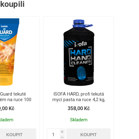
akoupili
Guard tekuté
ISOFA HARD, profi tekutá
rém na ruce 100
mycí pasta na ruce 4,2 kg,
ml
COMP
,00 Kč
358,00 Kč
kladem
Skladem
i
h