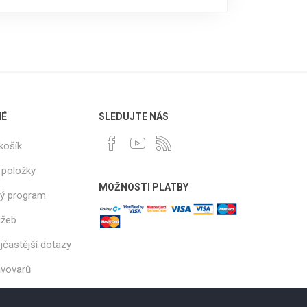
NÉ
SLEDUJTE NÁS
košík
 položky
MOŽNOSTI PLATBY
ý program
užeb
jčastější dotazy
ávovarů