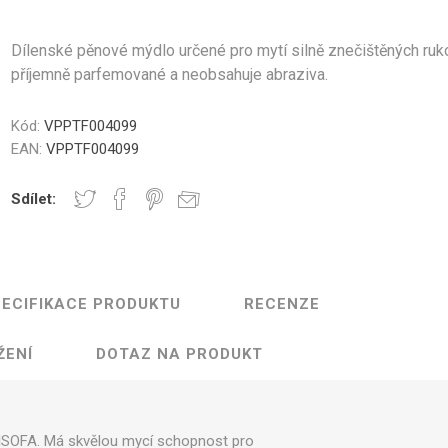
Gastro
Jura
Lavazza
Durgol
nky a Sklenice
Části krytu
Ovládací tlačítka
Kelímky na kávu
Ostatní
Těsn
Professional
Dílenské pěnové mýdlo určené pro mytí silně znečištěných ruk
příjemně parfemované a neobsahuje abraziva.
Kód:
VPPTF004099
EAN:
VPPTF004099
Elektronika
Mlýnky
Topná tě
Sdílet:
ECIFIKACE PRODUKTU
RECENZE
řovací jednotky
Hadice a konektory
Šroub
ŽENÍ
DOTAZ NA PRODUKT
ů ISOFA. Má skvělou mycí schopnost pro