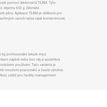
kovat pomocí dávkovačů TEAM. Tyto
o objemu 650 g. Dílenské
té pěny. Aplikace TEAM je oblíbená pro
zavřených vacích nelze nijak kontaminovat,
kg profesionální tekuté mycí
kem náplně nebo bez něj a spolehlivá
uhodobém používání. Tato varianta je
tší množství pracovníků a častá výměna
kou zátěž pro facility management.​