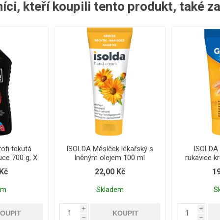
ci, kteří koupili tento produkt, také z
ofi tekutá
ISOLDA Měsíček lékařský s
ISOLDA 
uce 700 g, X
lněným olejem 100 ml
rukavice k
 Kč
22,00 Kč
19
em
Skladem
S
i
i
h
h