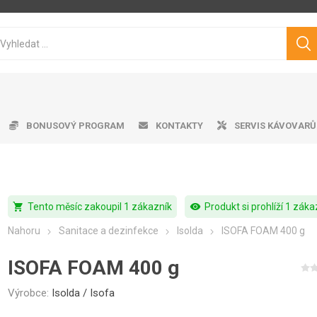
BONUSOVÝ PROGRAM
KONTAKTY
SERVIS KÁVOVARŮ
shopping_cart
visibility
Tento měsíc zakoupil 1 zákazník
Produkt si prohlíží 1 záka
ice ke kávovarům
matické kávovary
tvě pražená káva
ro professional
doby na vodu
Cukry
Výrobník mléčné pěny
Dárkové předměty
Čistící prostředky
Pákové kávovary
Značková káva
Pěniče mléka
Aplika
Odkap
Filt
V
Nahoru
Sanitace a dezinfekce
Isolda
ISOFA FOAM 400 g
Philips
Saeco
Dr.Coffee
Siemens
ISOFA FOAM 400 g
Výrobce:
Isolda / Isofa