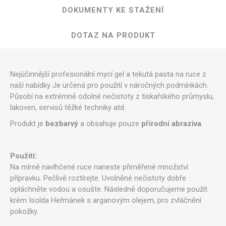
DOKUMENTY KE STAŽENÍ
DOTAZ NA PRODUKT
​Nejúčinnější profesionální mycí gel a tekutá pasta na ruce z
naší nabídky Je určená pro použití v náročných podmínkách.
Působí na extrémně odolné nečistoty z tiskařského průmyslu,
lakoven, servisů těžké techniky atd.
Produkt je ​
bezbarvý
a obsahuje pouze ​
přírodní abraziva
.​
Použití:
Na mírně navlhčené ruce naneste přiměřené množství
přípravku. Pečlivě roztírejte. Uvolněné nečistoty dobře
opláchněte vodou a osušte. Následně doporučujeme použít
krém Isolda Heřmánek s arganovým olejem, pro zvláčnění
pokožky.​