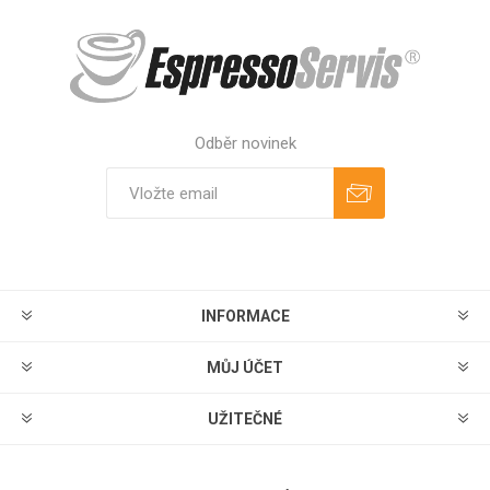
Odběr novinek
Odebírat
Zrušit odběr
INFORMACE
MŮJ ÚČET
UŽITEČNÉ