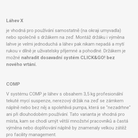
Láhev X
je vhodná pro používání samostatně (na okraji umyvadla)
nebo společně s držákem na zeď. Montáž držáku i výměna
lahve je velmi jednoduchá a láhev pak nikam nepadá a mytí
rukou v dílně je uživatelsky příjemné a pohodlné. Držákem je
možné
nahradit dosavadní systém CLICK&GO! bez
nového vrtání.
COMP
V systému COMP je láhev s obsahem 3,5 kg profesionální
tekuté mycí suspenze, nerezový držák na zeď se zámkem
náplně nebo bez něj a spolehlivá pumpa, která se "nezadrhne"
ani při dlouhodobém používání. Tato varianta je vhodná pro
místa, kam se chodí umýt větší množství pracovníků a častá
výměna nebo doplňování náplně by znamenaly velkou zátěž
pro facility management.​