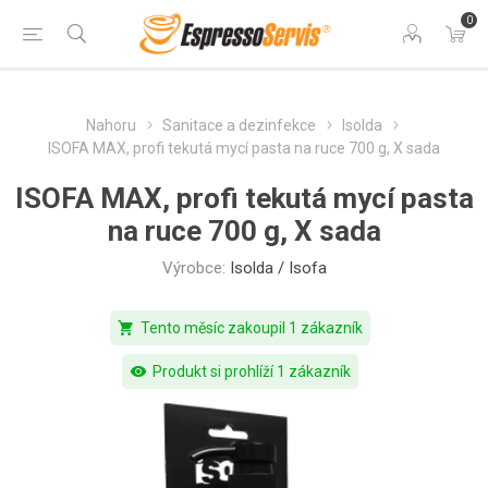
0
Nahoru
Sanitace a dezinfekce
Isolda
ISOFA MAX, profi tekutá mycí pasta na ruce 700 g, X sada
ISOFA MAX, profi tekutá mycí pasta
na ruce 700 g, X sada
Výrobce:
Isolda / Isofa
shopping_cart
Tento měsíc zakoupil 1 zákazník
visibility
Produkt si prohlíží 1 zákazník