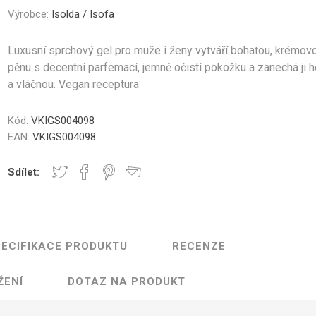
Gastro
Jura
Lavazza
Durgol
nky a Sklenice
Části krytu
Ovládací tlačítka
Kelímky na kávu
Ostatní
Těsn
Výrobce:
Isolda / Isofa
Professional
Luxusní sprchový gel pro muže i ženy vytváří bohatou, krémov
pěnu s decentní parfemací, jemně očistí pokožku a zanechá ji 
a vláčnou. Vegan receptura
Elektronika
Mlýnky
Topná tě
Kód:
VKIGS004098
EAN:
VKIGS004098
Sdílet:
řovací jednotky
Hadice a konektory
Šroub
ECIFIKACE PRODUKTU
RECENZE
ŽENÍ
DOTAZ NA PRODUKT