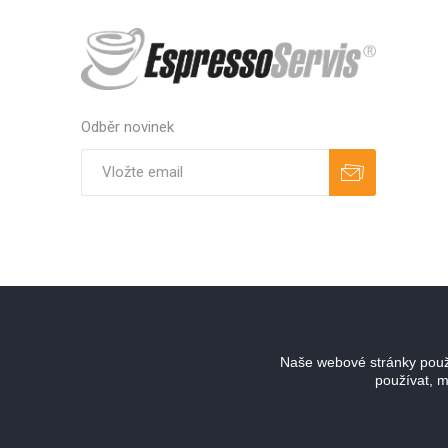
Odběr novinek
Odebírat
Zrušit odběr
Naše webové stránky použí
používat, m