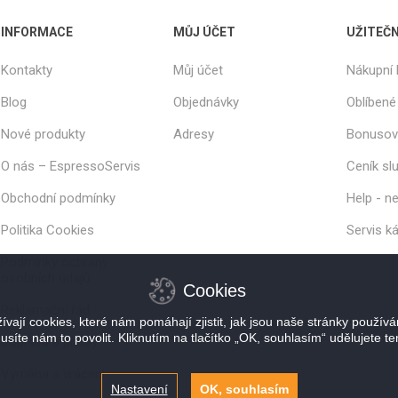
INFORMACE
MŮJ ÚČET
UŽITEČ
Kontakty
Můj účet
Nákupní 
Blog
Objednávky
Oblíbené
Nové produkty
Adresy
Bonusov
O nás – EspressoServis
Ceník sl
Obchodní podmínky
Help - ne
Politika Cookies
Servis k
Podmínky ochrany
osobních údajů
Cookies
Reklamační řád
vají cookies, které nám pomáhají zjistit, jak jsou naše stránky použív
usíte nám to povolit. Kliknutím na tlačítko „OK, souhlasím“ udělujete te
Doprava a platby
Výměna a vrácení
Nastavení
OK, souhlasím