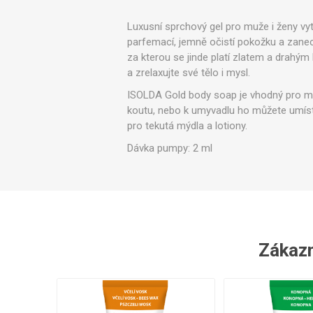
Ve
Luxusní sprchový gel pro muže i ženy vy
parfemací, jemně očistí pokožku a zanech
za kterou se jinde platí zlatem a drahým
a zrelaxujte své tělo i mysl.​
ISOLDA Gold body soap je vhodný pro my
koutu, nebo k umyvadlu ho můžete umís
pro tekutá mýdla a lotiony.
Dávka pumpy: 2 ml​
Zákazní