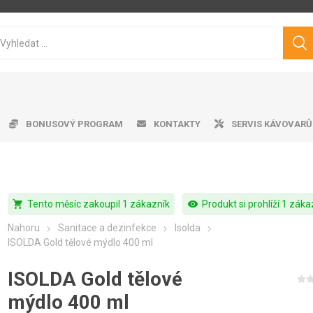
BONUSOVÝ PROGRAM
KONTAKTY
SERVIS KÁVOVARŮ
shopping_cart
visibility
Tento měsíc zakoupil 1 zákazník
Produkt si prohlíží 1 záka
ice ke kávovarům
matické kávovary
tvě pražená káva
ro professional
doby na vodu
Cukry
Výrobník mléčné pěny
Dárkové předměty
Čistící prostředky
Pákové kávovary
Značková káva
Pěniče mléka
Aplika
Odkap
Filt
V
Nahoru
Sanitace a dezinfekce
Isolda
Philips
Saeco
Dr.Coffee
Siemens
ISOLDA Gold tělové mýdlo 400 ml
ISOLDA Gold tělové
mýdlo 400 ml