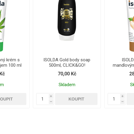
ný krém s
ISOLDA Gold body soap
ISOLD
jem 100 ml
500ml, CLICK&GO!
mandlovým
 Kč
70,00 Kč
28
em
Skladem
S
i
i
h
h