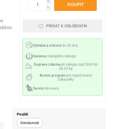
Philco
Lamart
Miele
i
 příslušenství
ění a sítka
Mazivo
h
ou
PŘIDAT K OBLÍBENÝM
hebkou
Výměna a vrácení
do 30 dnů
lesa a spirály
Čerpadla
Garance
nejlepšího nákupu
Doprava zdarma
při nákupu nad 3000 Kč
do 20 kg
Bonus program
pro registrované
zákazníky
Servis
kávovarů
y a držáky
Senzory a pojistky
Použití
Domácnost