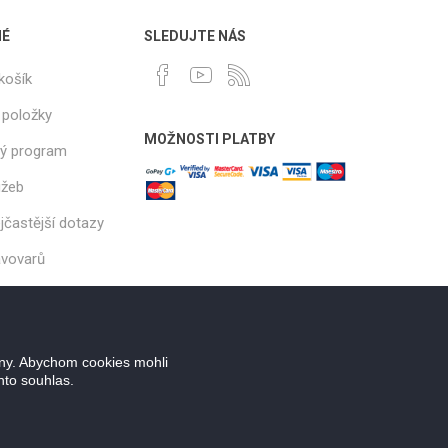
NÉ
SLEDUJTE NÁS
košík
 položky
MOŽNOSTI PLATBY
ý program
užeb
jčastější dotazy
ávovarů
ány. Abychom cookies mohli
nto souhlas.