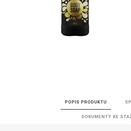
Isolda /
Catler /
KRYSTAL
Hr
Isofa
Sage
Bosch
Ostatní
Spa
POPIS PRODUKTU
SP
DOKUMENTY KE STA