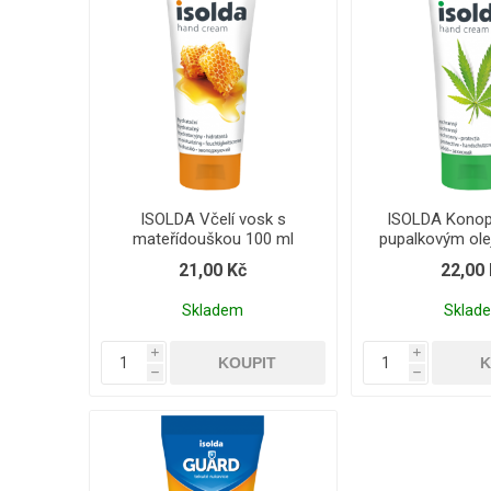
ISOLDA Včelí vosk s
ISOLDA Konop
mateřídouškou 100 ml
pupalkovým ole
21,00 Kč
22,00
Skladem
Sklad
i
i
h
h