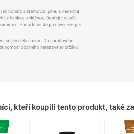
ntily a spínače
Sady pro údržbu
Ostatní
tváří bohatou, krémovou pěnu s decentní
á ji hebkou a vláčnou. Dopřejte si péči,
 kamením. Ponořte se do pozitivní energie
tí celého těla i rukou. Do sprchového
tit pomocí odolného nerezového držáku
ci, kteří koupili tento produkt, také z