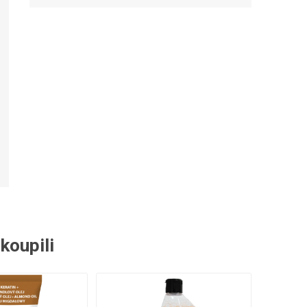
 náhradní díly
Profesionální pákové
kávovary
akoupili