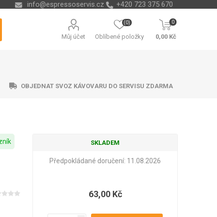
info@espressoservis.cz
+420 723 375 670
0
(0)
Můj účet
Oblíbené položky
0,00 Kč
OBJEDNAT SVOZ KÁVOVARU DO SERVISU ZDARMA
zník
SKLADEM
ční technika
ávací misky
ry na vodu
ending
Nádoby na kávové sedliny
Odvápňovače a chemie
Isolda
Krups
Melitta
Cleamen
Předpokládané doručení:
11.08.2026
63,00 Kč