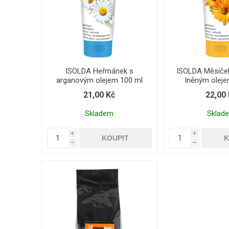
ISOLDA Heřmánek s
ISOLDA Měsíček
arganovým olejem 100 ml
lněným oleje
21,00 Kč
22,00
Skladem
Sklad
i
i
h
h