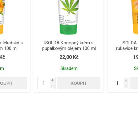
 lékařský s
ISOLDA Konopný krém s
ISOLDA 
m 100 ml
pupalkovým olejem 100 ml
rukavice k
 Kč
22,00 Kč
19
em
Skladem
S
i
i
h
h