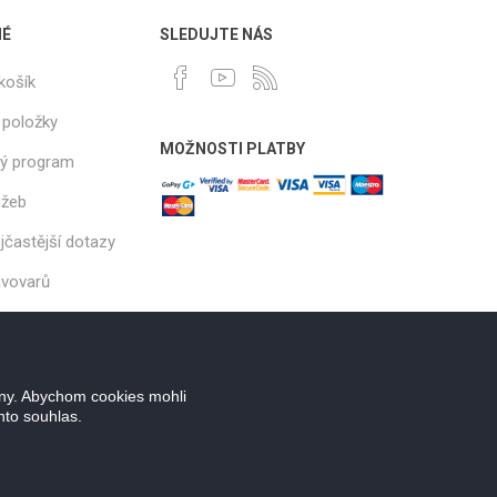
NÉ
SLEDUJTE NÁS
košík
 položky
MOŽNOSTI PLATBY
ý program
užeb
jčastější dotazy
ávovarů
ány. Abychom cookies mohli
nto souhlas.