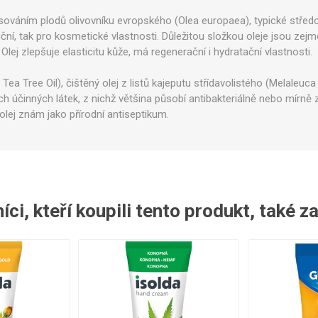
ntily a spínače
Sady pro údržbu
Ostatní
ováním plodů olivovníku evropského (Olea europaea), typické středo
ční, tak pro kosmetické vlastnosti. Důležitou složkou oleje jsou zejm
 Olej zlepšuje elasticitu kůže, má regenerační i hydratační vlastnosti.
Tree Oil), čištěný olej z listů kajeputu střídavolistého (Melaleuca al
h účinných látek, z nichž většina působí antibakteriálně nebo mírně zne
olej znám jako přírodní antiseptikum.
ci, kteří koupili tento produkt, také z