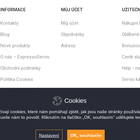
INFORMACE
MŮJ ÚČET
UŽITEČ
Kontakty
Můj účet
Nákupní 
Blog
Objednávky
Oblíbené
Nové produkty
Adresy
Bonusov
O nás – EspressoServis
Ceník sl
Obchodní podmínky
Help - ne
Politika Cookies
Servis k
Podmínky ochrany
osobních údajů
Cookies
Reklamační řád
vají cookies, které nám pomáhají zjistit, jak jsou naše stránky použív
usíte nám to povolit. Kliknutím na tlačítko „OK, souhlasím“ udělujete te
Doprava a platby
Výměna a vrácení
Nastavení
OK, souhlasím