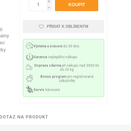
Philco
Lamart
Miele
i
 příslušenství
ění a sítka
Mazivo
h
PŘIDAT K OBLÍBENÝM
y,
známý
ění
Výměna a vrácení
do 30 dnů
lesa a spirály
Čerpadla
ky.
Garance
nejlepšího nákupu
Doprava zdarma
při nákupu nad 3000 Kč
do 20 kg
Bonus program
pro registrované
zákazníky
Servis
kávovarů
y a držáky
Senzory a pojistky
DOTAZ NA PRODUKT