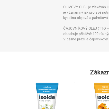
Ve
OLIVOVÝ OLEJ je získáván lis
je významný jak pro své nutri
kyselina olejová a palmitová.
ČAJOVNÍKOVÝ OLEJ (TTO – Tea 
obsahuje přibližně 100 různýc
V běžné praxi je čajovníkový 
Zákazní