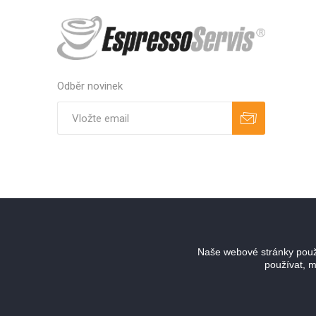
Odběr novinek
Odebírat
Zrušit odběr
Naše webové stránky použí
používat, m