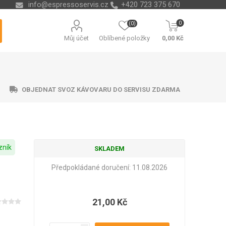
info@espressoservis.cz
+420 723 375 670
0
(0)
Můj účet
Oblíbené položky
0,00 Kč
OBJEDNAT SVOZ KÁVOVARU DO SERVISU ZDARMA
zník
SKLADEM
ční technika
ávací misky
ry na vodu
ending
Nádoby na kávové sedliny
Odvápňovače a chemie
Isolda
Krups
Melitta
Cleamen
Předpokládané doručení:
11.08.2026
21,00 Kč