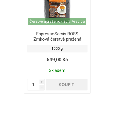
Čerstvě upraženo - 80% Arabica
EspressoServis BOSS
Zrnková čerstvě pražená
káva 1000g
1000 g
549,00 Kč
Skladem
i
h