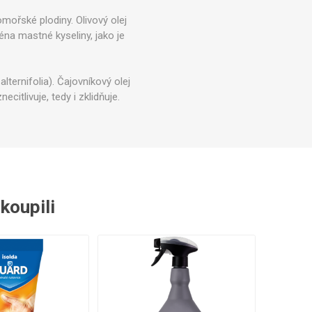
 náhradní díly
Profesionální pákové
mořské plodiny. Olivový olej
kávovary
éna mastné kyseliny, jako je
ternifolia). Čajovníkový olej
citlivuje, tedy i zklidňuje.
akoupili