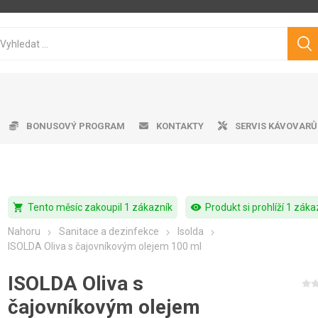
BONUSOVÝ PROGRAM
KONTAKTY
SERVIS KÁVOVARŮ
shopping_cart
visibility
Tento měsíc zakoupil 1 zákazník
Produkt si prohlíží 1 záka
ice ke kávovarům
matické kávovary
tvě pražená káva
ro professional
doby na vodu
Cukry
Výrobník mléčné pěny
Dárkové předměty
Čistící prostředky
Pákové kávovary
Značková káva
Pěniče mléka
Aplika
Odkap
Filt
V
Nahoru
Sanitace a dezinfekce
Isolda
Philips
Saeco
Dr.Coffee
Siemens
ISOLDA Oliva s čajovníkovým olejem 100 ml
ISOLDA Oliva s
čajovníkovým olejem