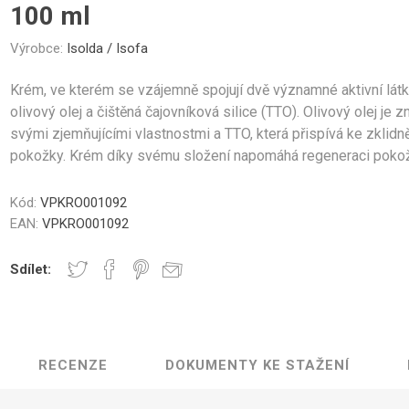
Gastro
Jura
Lavazza
Durgol
100 ml
nky a Sklenice
Části krytu
Ovládací tlačítka
Kelímky na kávu
Ostatní
Těsn
Professional
Výrobce:
Isolda / Isofa
​Krém, ve kterém se vzájemně spojují dvě významné aktivní látk
olivový olej a čištěná čajovníková silice (TTO). Olivový olej je 
svými zjemňujícími vlastnostmi a TTO, která přispívá ke zklidn
Elektronika
Mlýnky
Topná tě
pokožky. Krém díky svému složení napomáhá regeneraci pokož
Kód:
VPKRO001092
EAN:
VPKRO001092
Sdílet:
řovací jednotky
Hadice a konektory
Šroub
RECENZE
DOKUMENTY KE STAŽENÍ