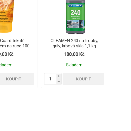
Guard tekuté
CLEAMEN 240 na trouby,
rém na ruce 100
grily, krbová skla 1,1 kg
ml
,00 Kč
188,00 Kč
kladem
Skladem
i
h