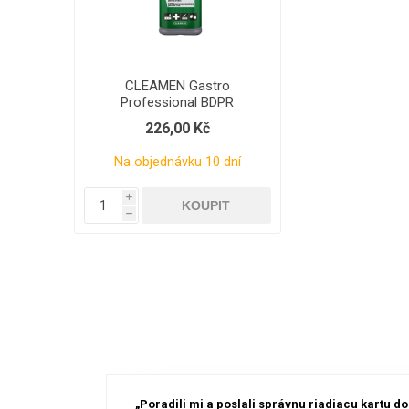
CLEAMEN Gastro
Professional BDPR
Bezoplachová dezinfekce
226,00 Kč
povrchů a rukou
Na objednávku 10 dní
i
h
„Poradili mi a poslali správnu riadiacu kartu d