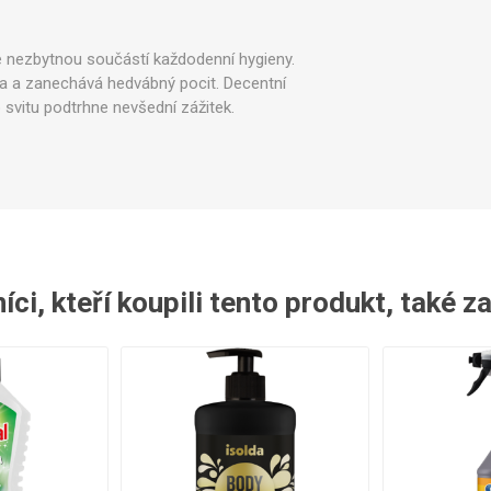
ntily a spínače
Sady pro údržbu
Ostatní
e nezbytnou součástí každodenní hygieny.
a a zanechává hedvábný pocit. Decentní
svitu podtrhne nevšední zážitek.​
ci, kteří koupili tento produkt, také z