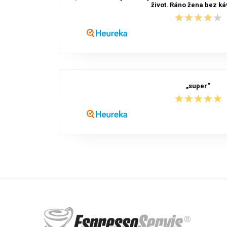
život. Ráno žena bez káv
★★★★★
★★★★★
„super“
★★★★★
★★★★★