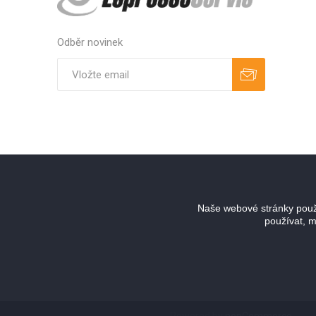
Odběr novinek
Odebírat
Zrušit odběr
Naše webové stránky použí
používat, m