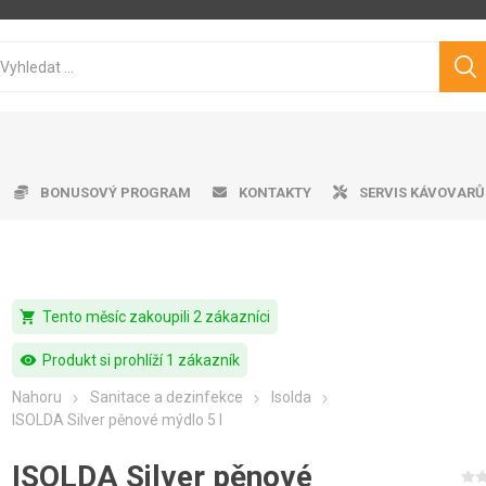
BONUSOVÝ PROGRAM
KONTAKTY
SERVIS KÁVOVARŮ
shopping_cart
Tento měsíc zakoupili 2 zákazníci
ice ke kávovarům
matické kávovary
tvě pražená káva
ro professional
doby na vodu
Cukry
Výrobník mléčné pěny
Dárkové předměty
Čistící prostředky
Pákové kávovary
Značková káva
Pěniče mléka
Aplika
Odkap
Filt
V
Philips
Saeco
Dr.Coffee
Siemens
visibility
Produkt si prohlíží 1 zákazník
Nahoru
Sanitace a dezinfekce
Isolda
ISOLDA Silver pěnové mýdlo 5 l
ISOLDA Silver pěnové