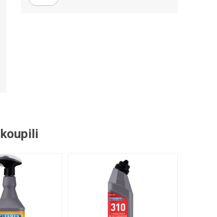
 náhradní díly
Profesionální pákové
kávovary
akoupili