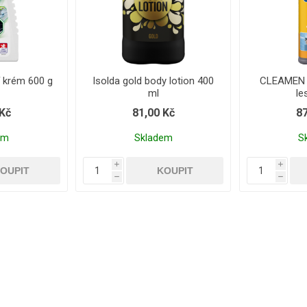
 krém 600 g
Isolda gold body lotion 400
CLEAMEN 4
ml
le
 Kč
81,00 Kč
87
em
Skladem
S
i
i
h
h