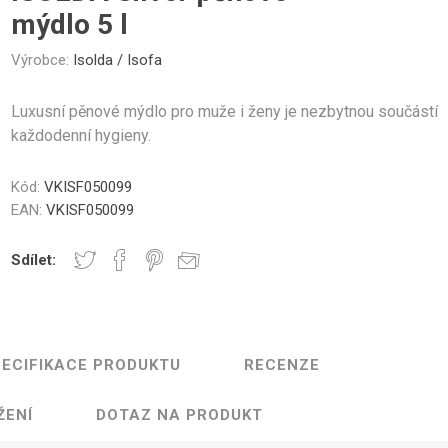
Gastro
Jura
Lavazza
Durgol
nky a Sklenice
Části krytu
Ovládací tlačítka
Kelímky na kávu
Ostatní
Těsn
mýdlo 5 l
Professional
Výrobce:
Isolda / Isofa
Luxusní pěnové mýdlo pro muže i ženy je nezbytnou součástí
každodenní hygieny.
Elektronika
Mlýnky
Topná tě
Kód:
VKISF050099
EAN:
VKISF050099
Sdílet:
řovací jednotky
Hadice a konektory
Šroub
ECIFIKACE PRODUKTU
RECENZE
ŽENÍ
DOTAZ NA PRODUKT