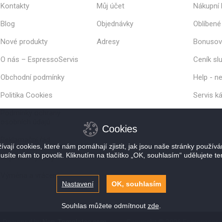
Kontakty
Můj účet
Nákupní 
Blog
Objednávky
Oblíbené
Nové produkty
Adresy
Bonusov
O nás – EspressoServis
Ceník sl
Obchodní podmínky
Help - ne
Politika Cookies
Servis k
Podmínky ochrany
osobních údajů
Cookies
Reklamační řád
vají cookies, které nám pomáhají zjistit, jak jsou naše stránky použív
usíte nám to povolit. Kliknutím na tlačítko „OK, souhlasím“ udělujete te
Doprava a platby
Výměna a vrácení
Nastavení
OK, souhlasím
Souhlas můžete odmítnout
zde
.