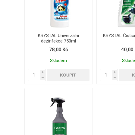
KRYSTAL Univerzální
KRYSTAL Čisticí
dezinfekce 750ml
78,00 Kč
40,00
Skladem
Sklad
i
i
h
h