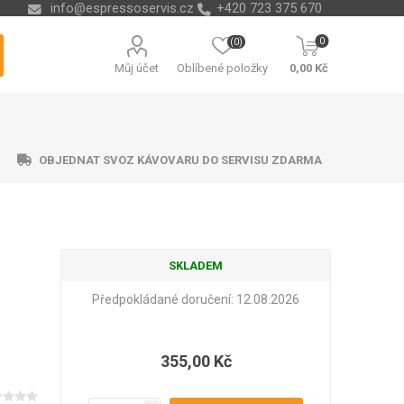
info@espressoservis.cz
+420 723 375 670
0
(0)
Můj účet
Oblíbené položky
0,00 Kč
OBJEDNAT SVOZ KÁVOVARU DO SERVISU ZDARMA
SKLADEM
ční technika
ávací misky
ry na vodu
ending
Nádoby na kávové sedliny
Odvápňovače a chemie
Isolda
Krups
Melitta
Cleamen
Předpokládané doručení:
12.08.2026
355,00 Kč