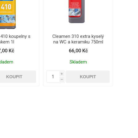
10 koupelny s
Cleamen 310 extra kyselý
skem 1l
na WC a keramiku 750ml
,00 Kč
66,00 Kč
kladem
Skladem
i
h