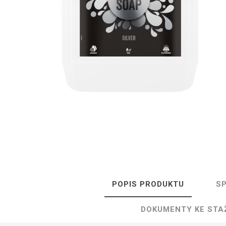
Isolda /
Catler /
KRYSTAL
Hr
Isofa
Sage
Bosch
Ostatní
Spa
POPIS PRODUKTU
SP
DOKUMENTY KE STA