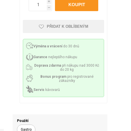
Philco
Lamart
Miele
i
 příslušenství
ění a sítka
Mazivo
h
PŘIDAT K OBLÍBENÝM
Výměna a vrácení
do 30 dnů
lesa a spirály
Čerpadla
Garance
nejlepšího nákupu
Doprava zdarma
při nákupu nad 3000 Kč
do 20 kg
Bonus program
pro registrované
zákazníky
Servis
kávovarů
y a držáky
Senzory a pojistky
Použití
Gastro