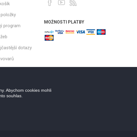
košík
 položky
MOŽNOSTI PLATBY
ý program
užeb
jčastější dotazy
ávovarů
ány. Abychom cookies mohli
nto souhlas.