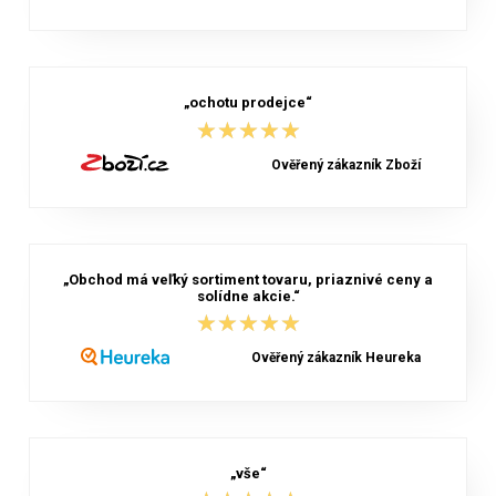
„ochotu prodejce“
★★★★★
★★★★★
Ověřený zákazník Zboží
„Obchod má veľký sortiment tovaru, priaznivé ceny a
solídne akcie.“
★★★★★
★★★★★
Ověřený zákazník Heureka
„vše“