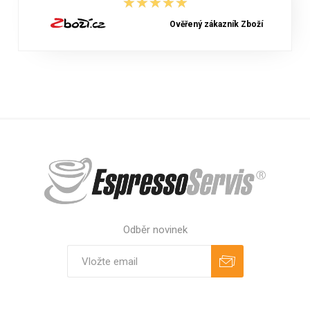
★★★★★
★★★★★
Ověřený zákazník Zboží
Odběr novinek
Odebírat
Zrušit odběr