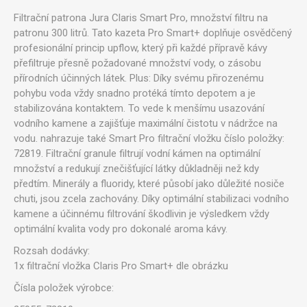
Filtrační patrona Jura Claris Smart Pro, množství filtru na
patronu 300 litrů. Tato kazeta Pro Smart+ doplňuje osvědčený
profesionální princip upflow, který při každé přípravě kávy
přefiltruje přesně požadované množství vody, o zásobu
přírodních účinných látek. Plus: Díky svému přirozenému
pohybu voda vždy snadno protéká tímto depotem a je
stabilizována kontaktem. To vede k menšímu usazování
vodního kamene a zajišťuje maximální čistotu v nádržce na
vodu. nahrazuje také Smart Pro filtrační vložku číslo položky:
72819. Filtrační granule filtrují vodní kámen na optimální
množství a redukují znečišťující látky důkladněji než kdy
předtím. Minerály a fluoridy, které působí jako důležité nosiče
chuti, jsou zcela zachovány. Díky optimální stabilizaci vodního
kamene a účinnému filtrování škodlivin je výsledkem vždy
optimální kvalita vody pro dokonalé aroma kávy.
Rozsah dodávky:
1x filtrační vložka Claris Pro Smart+ dle obrázku
Čísla položek výrobce: