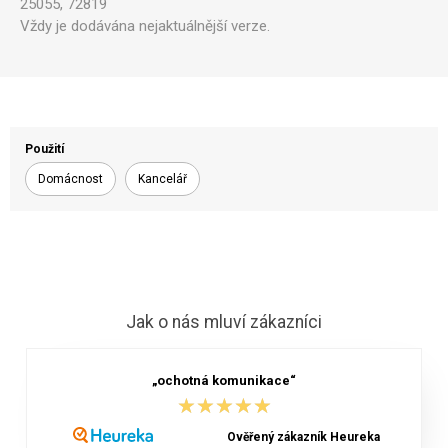
25055, 72819
Vždy je dodávána nejaktuálnější verze.
Použití
Domácnost
Kancelář
Jak o nás mluví zákazníci
„ochotná komunikace“
★★★★★
★★★★★
Ověřený zákazník Heureka