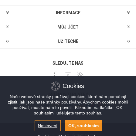
INFORMACE
MŮJ ÚČET
UŽITEČNÉ
SLEDUJTE NÁS
Cookies
MOŽNOSTI PLATBY
Naše webové stránky používají cookies, které nám pomáhají
zjistit, jak jsou naše stránky používány. Abychom cookies mohli
používat, musíte nám to povolit. Kliknutím na tlačítko „OK,
souhlasím“ udělujete tento souhlas.
Nastavení
OK, souhlasím
Powered by
nopCommerce