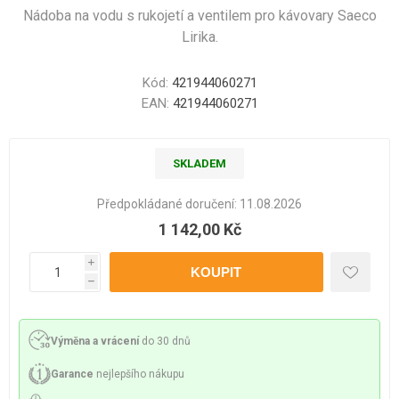
Nádoba na vodu s rukojetí a ventilem pro kávovary Saeco
Lirika.
Kód:
421944060271
EAN:
421944060271
SKLADEM
Předpokládané doručení:
11.08.2026
1 142,00 Kč
i
h
Výměna a vrácení
do 30 dnů
Garance
nejlepšího nákupu