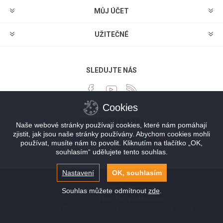
MŮJ ÚČET
UŽITEČNÉ
SLEDUJTE NÁS
Cookies
MOŽNOSTI PLATBY
Naše webové stránky používají cookies, které nám pomáhají
zjistit, jak jsou naše stránky používány. Abychom cookies mohli
používat, musíte nám to povolit. Kliknutím na tlačítko „OK,
souhlasím“ udělujete tento souhlas.
Nastavení
OK, souhlasím
Powered by
nopCommerce
Souhlas můžete odmítnout
zde
.
Designed by
Nop-Templates.com
Copyright © 2026 Espressoservis.cz. Všechna práva
vyhrazena.