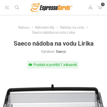
0
Nahoru
Náhradní díly
Nádoby na vodu
Saeco nádoba na vodu Lirika
Saeco nádoba na vodu Lirika
Výrobce:
Saeco
visibility
Produkt si prohlíží 1 zákazník