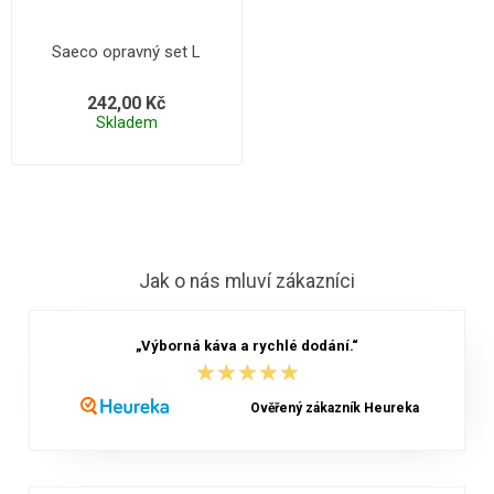
Saeco opravný set L
242,00 Kč
Skladem
Jak o nás mluví zákazníci
„Výborná káva a rychlé dodání.“
★★★★★
★★★★★
Ověřený zákazník Heureka