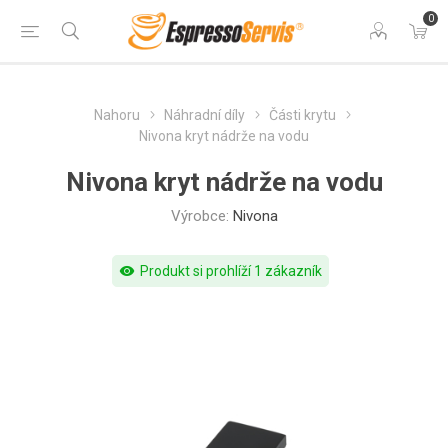
0
Nahoru
Náhradní díly
Části krytu
Nivona kryt nádrže na vodu
Nivona kryt nádrže na vodu
Výrobce:
Nivona
visibility
Produkt si prohlíží 1 zákazník