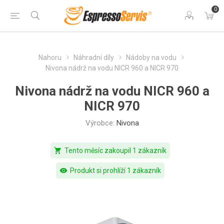
0
Nahoru
Náhradní díly
Nádoby na vodu
Nivona nádrž na vodu NICR 960 a NICR 970
Nivona nádrž na vodu NICR 960 a
NICR 970
Výrobce:
Nivona
shopping_cart
Tento měsíc zakoupil 1 zákazník
visibility
Produkt si prohlíží 1 zákazník