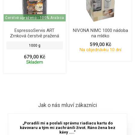
Čerstvě upraženo - 100% Arabica
EspressoServis ART
NIVONA NIMC 1000 nádoba
Zrnková čerstvě pražená
na mléko
káva 1000g
599,00 Kč
1000 g
Na objednávku 10 dní
679,00 Kč
Skladem
Jak o nás mluví zákazníci
„Poradili mi a poslali správnu riadiacu kartu do
kávovaru a tým mi zachránili život. Ráno žena bez
kávy …..“