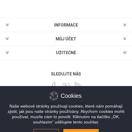
Odebírat
Zrušit odběr
INFORMACE
MŮJ ÚČET
UŽITEČNÉ
SLEDUJTE NÁS
Cookies
MOŽNOSTI PLATBY
Naše webové stránky používají cookies, které nám pomáhají
zjistit, jak jsou naše stránky používány. Abychom cookies mohli
používat, musíte nám to povolit. Kliknutím na tlačítko „OK,
souhlasím“ udělujete tento souhlas.