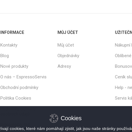
INFORMACE
MŮJ ÚČET
UŽITEČ
Kontakty
Můj účet
Nákupní 
Blog
Objednávky
Oblíbené
Nové produkty
Adresy
Bonusov
O nás – EspressoServis
Ceník sl
Obchodní podmínky
Help - ne
Politika Cookies
Servis k
Podmínky ochrany
osobních údajů
Cookies
Reklamační řád
vají cookies, které nám pomáhají zjistit, jak jsou naše stránky použív