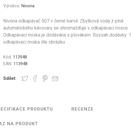
Gastro
Jura
Lavazza
Durgol
nky a Sklenice
Části krytu
Ovládací tlačítka
Kelímky na kávu
Ostatní
Těsn
Výrobce:
Nivona
Professional
Nivona odkapávač 507 v černé barvě. Zbytková voda z plně
automatického kávovaru se shromažďuje v odkapávací misce.
Odkapávací miska je dodávána s plovákem. Rozsah dodávky: 
odkapávací miska dle obrázku
Elektronika
Mlýnky
Topná tě
Kód:
113948
EAN:
113948
Sdílet:
řovací jednotky
Hadice a konektory
Šroub
ECIFIKACE PRODUKTU
RECENZE
AZ NA PRODUKT