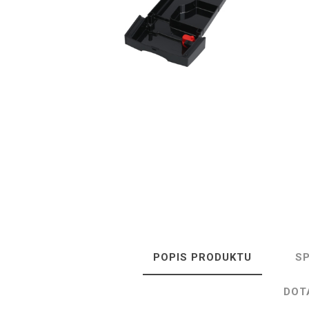
Isolda /
Catler /
KRYSTAL
Hr
Isofa
Sage
Bosch
Ostatní
Spa
POPIS PRODUKTU
SP
DOT