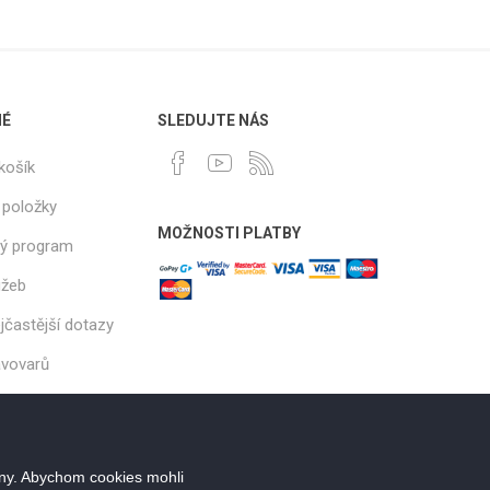
NÉ
SLEDUJTE NÁS
košík
 položky
MOŽNOSTI PLATBY
ý program
užeb
jčastější dotazy
ávovarů
ány. Abychom cookies mohli