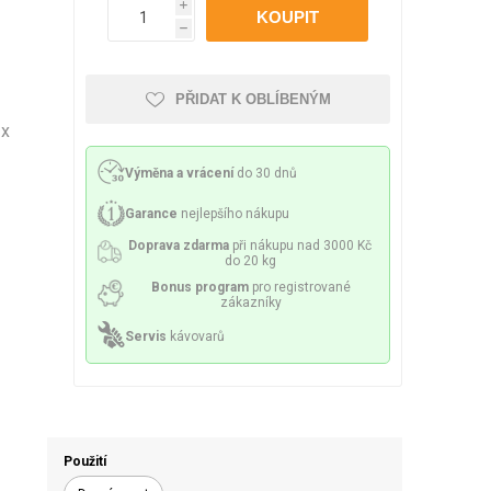
Philco
Lamart
Miele
i
 příslušenství
ění a sítka
Mazivo
h
PŘIDAT K OBLÍBENÝM
1x
Výměna a vrácení
do 30 dnů
lesa a spirály
Čerpadla
Garance
nejlepšího nákupu
Doprava zdarma
při nákupu nad 3000 Kč
do 20 kg
Bonus program
pro registrované
zákazníky
Servis
kávovarů
y a držáky
Senzory a pojistky
Použití