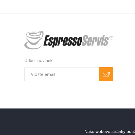
Odběr novinek
Odebírat
Zrušit odběr
Naše webové stránky použí