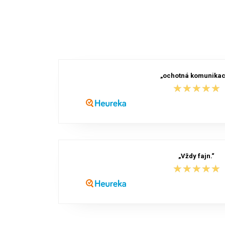
„ochotná komunika
★★★★★
★★★★★
„Vždy fajn.“
★★★★★
★★★★★