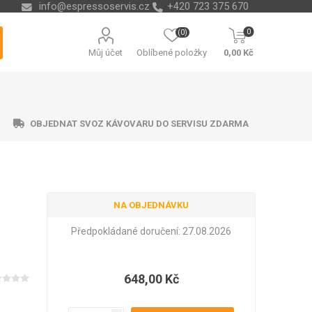
info@espressoservis.cz
+420 723 375 670
0
(0)
Můj účet
Oblíbené položky
0,00 Kč
OBJEDNAT SVOZ KÁVOVARU DO SERVISU ZDARMA
NA OBJEDNÁVKU
ční technika
ávací misky
ry na vodu
ending
Nádoby na kávové sedliny
Odvápňovače a chemie
Isolda
Krups
Melitta
Cleamen
Předpokládané doručení:
27.08.2026
648,00 Kč