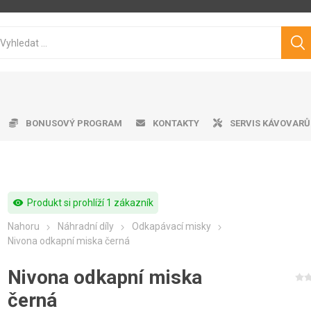
BONUSOVÝ PROGRAM
KONTAKTY
SERVIS KÁVOVARŮ
visibility
Produkt si prohlíží 1 zákazník
ice ke kávovarům
matické kávovary
tvě pražená káva
ro professional
doby na vodu
Cukry
Výrobník mléčné pěny
Dárkové předměty
Čistící prostředky
Pákové kávovary
Značková káva
Pěniče mléka
Aplika
Odkap
Filt
V
Nahoru
Náhradní díly
Odkapávací misky
Philips
Saeco
Dr.Coffee
Siemens
Nivona odkapní miska černá
Nivona odkapní miska
černá