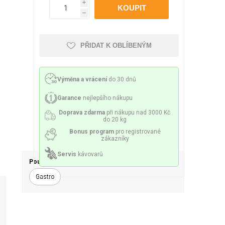
Philco
Lamart
Miele
i
 příslušenství
ění a sítka
Mazivo
h
PŘIDAT K OBLÍBENÝM
Výměna a vrácení
do 30 dnů
lesa a spirály
Čerpadla
Garance
nejlepšího nákupu
Doprava zdarma
při nákupu nad 3000 Kč
do 20 kg
Bonus program
pro registrované
zákazníky
Servis
kávovarů
y a držáky
Senzory a pojistky
Použití
Gastro