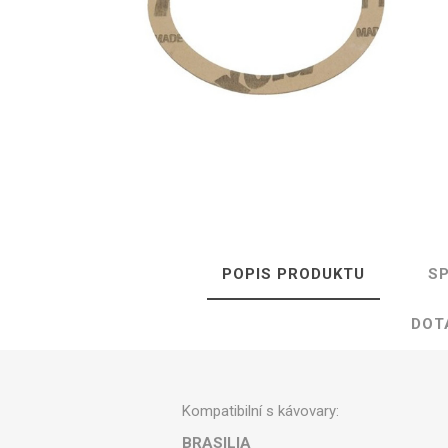
Isolda /
Catler /
KRYSTAL
Hr
Isofa
Sage
Bosch
Ostatní
POPIS PRODUKTU
SP
Spa
DOT
Kompatibilní s kávovary:
BRASILIA