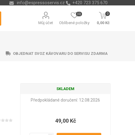
info@espressoservis.cz
+420 723 375 670
0
(0)
Můj účet
Oblíbené položky
0,00 Kč
OBJEDNAT SVOZ KÁVOVARU DO SERVISU ZDARMA
SKLADEM
ční technika
ávací misky
ry na vodu
ending
Nádoby na kávové sedliny
Odvápňovače a chemie
Isolda
Krups
Melitta
Cleamen
Předpokládané doručení:
12.08.2026
49,00 Kč