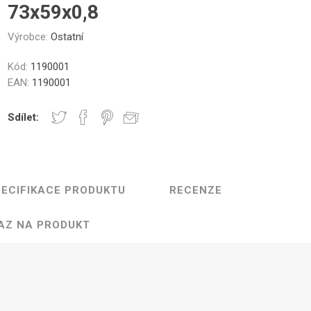
Gastro
Jura
Lavazza
Durgol
73x59x0,8
nky a Sklenice
Části krytu
Ovládací tlačítka
Kelímky na kávu
Ostatní
Těsn
Professional
Výrobce:
Ostatní
Kód:
1190001
EAN:
1190001
Elektronika
Mlýnky
Topná tě
Sdílet:
ECIFIKACE PRODUKTU
RECENZE
řovací jednotky
Hadice a konektory
Šroub
AZ NA PRODUKT