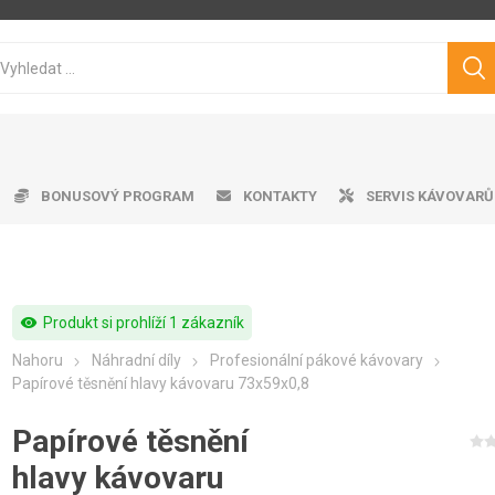
BONUSOVÝ PROGRAM
KONTAKTY
SERVIS KÁVOVARŮ
visibility
Produkt si prohlíží 1 zákazník
ice ke kávovarům
matické kávovary
tvě pražená káva
ro professional
doby na vodu
Cukry
Výrobník mléčné pěny
Dárkové předměty
Čistící prostředky
Pákové kávovary
Značková káva
Pěniče mléka
Aplika
Odkap
Filt
V
Nahoru
Náhradní díly
Profesionální pákové kávovary
Philips
Saeco
Dr.Coffee
Siemens
Papírové těsnění hlavy kávovaru 73x59x0,8
Papírové těsnění
hlavy kávovaru