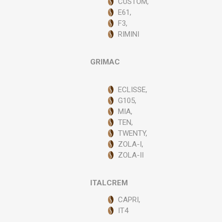
CUSTOM,
E61,
F3,
RIMINI
GRIMAC
ECLISSE,
G105,
MIA,
TEN,
TWENTY,
ZOLA-I,
ZOLA-II
ITALCREM
CAPRI,
IT4