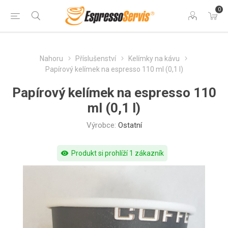
0
Nahoru
Příslušenství
Kelímky na kávu
Papírový kelímek na espresso 110 ml (0,1 l)
Papírový kelímek na espresso 110
ml (0,1 l)
Výrobce:
Ostatní
visibility
Produkt si prohlíží 1 zákazník