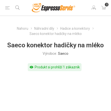
0
Nahoru
Náhradní díly
Hadice a konektory
Saeco konektor hadičky na mléko
Saeco konektor hadičky na mléko
Výrobce:
Saeco
visibility
Produkt si prohlíží 1 zákazník