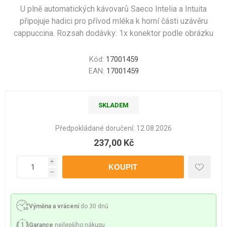
U plně automatických kávovarů Saeco Intelia a Intuita
připojuje hadici pro přívod mléka k horní části uzávěru
cappuccina. Rozsah dodávky: 1x konektor podle obrázku
Kód:
17001459
EAN:
17001459
SKLADEM
Předpokládané doručení:
12.08.2026
237,00 Kč
i
h
Výměna a vrácení
do 30 dnů
Garance
nejlepšího nákupu