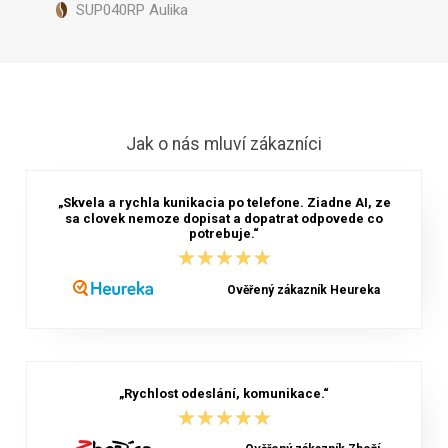
SUP040RP Aulika
Jak o nás mluví zákazníci
„Skvela a rychla kunikacia po telefone. Ziadne AI, ze
sa clovek nemoze dopisat a dopatrat odpovede co
potrebuje.“
★★★★★
★★★★★
Ověřený zákazník Heureka
„Rychlost odeslání, komunikace.“
★★★★★
★★★★★