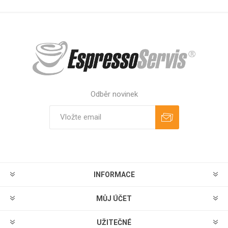
Odběr novinek
Odebírat
Zrušit odběr
INFORMACE
MŮJ ÚČET
UŽITEČNÉ