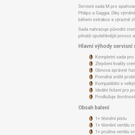
Ve
Servisní sada M pro spařova
Philips a Gaggia. Díky výmě
během extrakce a výrazně zlep
Sada nahrazuje původní crema
přináší spolehlivější provoz a
Hlavní výhody servisní
Kompletní sada pro 
Zlepšení kvality cre
Obnova správné fun
Pomáhá snížit prob
Kompatibilní s velk
Ideální řešení pro p
Prodlužuje životnos
Obsah balení
1× těsnění pístu
1× těsnění ventilu 
1× pružina ventilu 