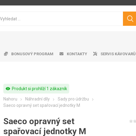
BONUSOVÝ PROGRAM
KONTAKTY
SERVIS KÁVOVARŮ
visibility
Produkt si prohlíží 1 zákazník
ice ke kávovarům
matické kávovary
tvě pražená káva
ro professional
doby na vodu
Cukry
Výrobník mléčné pěny
Dárkové předměty
Čistící prostředky
Pákové kávovary
Značková káva
Pěniče mléka
Aplika
Odkap
Filt
V
Nahoru
Náhradní díly
Sady pro údržbu
Philips
Saeco
Dr.Coffee
Siemens
Saeco opravný set spařovací jednotky M
Saeco opravný set
spařovací jednotky M