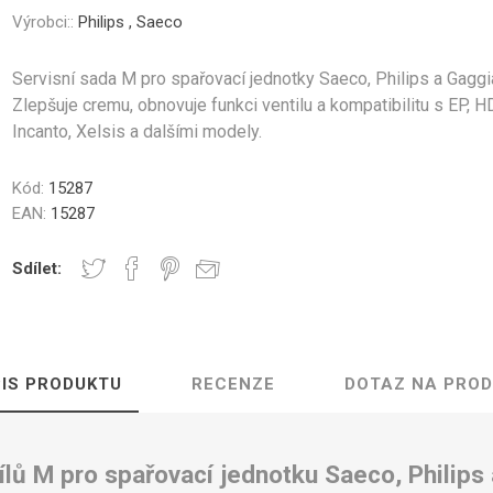
Gastro
Jura
Lavazza
Durgol
nky a Sklenice
Části krytu
Ovládací tlačítka
Kelímky na kávu
Ostatní
Těsn
Výrobci::
Philips
,
Saeco
Professional
Servisní sada M pro spařovací jednotky Saeco, Philips a Gaggi
Zlepšuje cremu, obnovuje funkci ventilu a kompatibilitu s EP, H
Incanto, Xelsis a dalšími modely.
Elektronika
Mlýnky
Topná tě
Kód:
15287
EAN:
15287
Sdílet:
řovací jednotky
Hadice a konektory
Šroub
IS PRODUKTU
RECENZE
DOTAZ NA PRO
ílů M pro spařovací jednotku Saeco, Philips