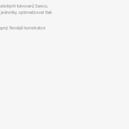
 náhradní díly
Profesionální pákové
matických kávovarů Saeco,
kávovary
ednotky, optimalizovat tlak
stupný. Novější konstrukce