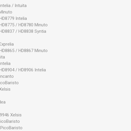
elia / Intuita
Minuto
HD8779 Intelia
 HD8775 / HD8780 Minuto
HD8837 / HD8838 Syntia
xprelia
 HD8865 / HD8867 Minuto
ita
ntelia
HD8904 / HD8906 Intelia
Incanto
coBaristo
elsis
dea
I9946 Xelsis
icoBaristo
PicoBaristo