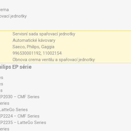
crema
ovací jednotky
Servisní sada spařovací jednotky
Automatické kávovary
Saeco, Philips, Gaggia
996530001192, 11002154
Obnova crema ventilu a spařovací jednotky
ilips EP série
es
es
es
EP2030 – CMF Series
eries
LatteGo Series
EP2224 – CMF Series
EP2235 – LatteGo Series
eries