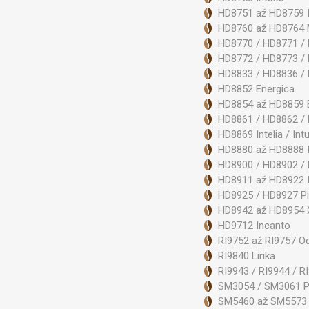
HD8751 až HD8759 Int
HD8760 až HD8764 
HD8770 / HD8771 / 
HD8772 / HD8773 /
HD8833 / HD8836 / 
HD8852 Energica
HD8854 až HD8859 E
HD8861 / HD8862 /
HD8869 Intelia / Intu
HD8880 až HD8888 I
HD8900 / HD8902 / 
HD8911 až HD8922 
HD8925 / HD8927 Pi
HD8942 až HD8954 X
HD9712 Incanto
RI9752 až RI9757 O
RI9840 Lirika
RI9943 / RI9944 / R
SM3054 / SM3061 P
SM5460 až SM5573 