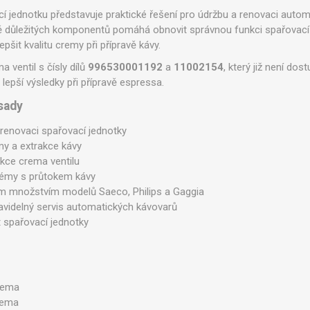
ntily a spínače
Sady pro údržbu
Ostatní
cí jednotku představuje praktické řešení pro údržbu a renovaci auto
ně důležitých komponentů pomáhá obnovit správnou funkci spařovací j
šit kvalitu cremy při přípravě kávy.
 ventil s čísly dílů
996530001192
a
11002154
, který již není do
 lepší výsledky při přípravě espressa.
 sady
renovaci spařovací jednotky
my a extrakce kávy
kce crema ventilu
lémy s průtokem kávy
ým množstvím modelů Saeco, Philips a Gaggia
ravidelný servis automatických kávovarů
t spařovací jednotky
crema
crema