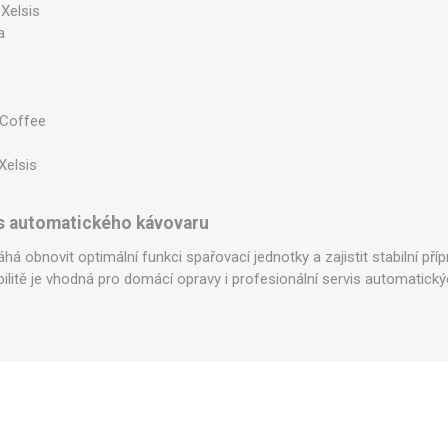
Xelsis
a
Coffee
Xelsis
vis automatického kávovaru
á obnovit optimální funkci spařovací jednotky a zajistit stabilní pří
ilitě je vhodná pro domácí opravy i profesionální servis automatický