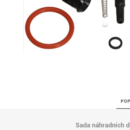
Isolda /
Catler /
KRYSTAL
Hr
Isofa
Sage
Bosch
Ostatní
Spa
POP
Sada náhradních d