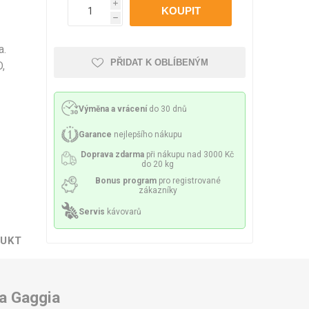
Philco
Lamart
Miele
i
 příslušenství
ění a sítka
Mazivo
h
a.
PŘIDAT K OBLÍBENÝM
D,
Výměna a vrácení
do 30 dnů
lesa a spirály
Čerpadla
Garance
nejlepšího nákupu
Doprava zdarma
při nákupu nad 3000 Kč
do 20 kg
Bonus program
pro registrované
zákazníky
Servis
kávovarů
y a držáky
Senzory a pojistky
DUKT
 a Gaggia