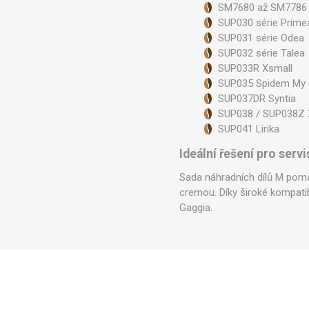
SM7680 až SM7786 
SUP030 série Prime
SUP031 série Odea
SUP032 série Talea
SUP033R Xsmall
SUP035 Spidem My 
SUP037DR Syntia
SUP038 / SUP038Z 
SUP041 Lirika
Ideální řešení pro ser
Sada náhradních dílů M pomáh
cremou. Díky široké kompatib
Gaggia.