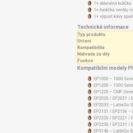
1× skleněná kulička
1× hadička ventilu 
1× výpust kávy spař
Technické informace
Typ produktu
Určení
Kompatibilita
Náhrada za díly
Funkce
Kompatibilní modely Ph
EP1000 – 1000 Seri
EP1200 – 1200 Seri
EP1220 – CMF Seri
EP2020 / EP2021 / 
EP2035 – LatteGo S
EP2131 / EP2136 – 
EP2220 / EP2221 / 
EP2230 / EP2231 / 
EP3146 – LatteGo S