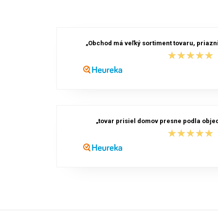
„Obchod má veľký sortiment tovaru, priazni
★★★★★
★★★★★
„tovar prisiel domov presne podla obj
★★★★★
★★★★★