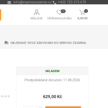
info@espressoservis.cz
+420 723 375 670
0
(0)
Můj účet
Oblíbené položky
0,00 Kč
OBJEDNAT SVOZ KÁVOVARU DO SERVISU ZDARMA
SKLADEM
ční technika
ávací misky
ry na vodu
ending
Nádoby na kávové sedliny
Odvápňovače a chemie
Isolda
Krups
Melitta
Cleamen
Předpokládané doručení:
11.08.2026
629,00 Kč