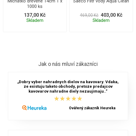
Míchátko dřevěné 14cm 1 x
Saeco Filtr vody Aqua Clean
1000 ks
137,00 Kč
403,00 Kč
469,00 Kč
Skladem
Skladem
Jak o nás mluví zákazníci
„Dobry vyber nahradnych dielov na kavovary. Vdaka,
ze existuju taketo obchody, pretoze predajcov
kavovarov nahradne diely nezaujimaju..“
★★★★★
★★★★★
Ověřený zákazník Heureka