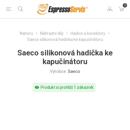
0
Nahoru
Náhradní díly
Hadice a konektory
Saeco silikonová hadička ke kapučinátoru
Saeco silikonová hadička ke
kapučinátoru
Výrobce:
Saeco
visibility
Produkt si prohlíží 1 zákazník