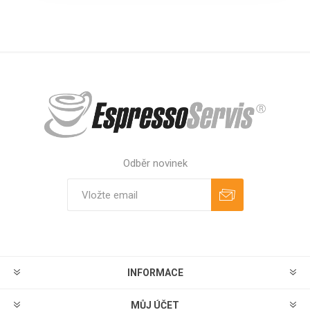
Odběr novinek
Odebírat
Zrušit odběr
INFORMACE
MŮJ ÚČET