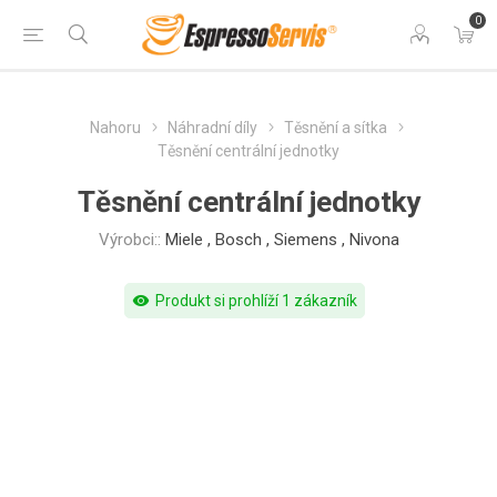
0
Nahoru
Náhradní díly
Těsnění a sítka
Těsnění centrální jednotky
Těsnění centrální jednotky
Výrobci::
Miele
,
Bosch
,
Siemens
,
Nivona
visibility
Produkt si prohlíží 1 zákazník