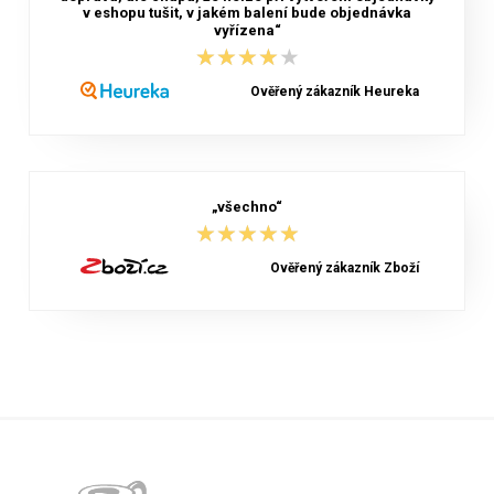
v eshopu tušit, v jakém balení bude objednávka
vyřízena“
★★★★★
★★★★★
Ověřený zákazník Heureka
„všechno“
★★★★★
★★★★★
Ověřený zákazník Zboží