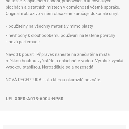
na těžce zašpiněném nádobí, pracovních a kuchyňských
plochách a ostatních místech v domácnosti včetně sporáku.
Originální abrazivo v něm obsažené zaručuje dokonalé umytí.
- použitelný na všechny materiály mimo plasty
- nevhodný k dlouhodobému používání na leštěné povrchy
- nová parfemace
Návod k použití: Přípravek naneste na znečištěná místa,
měkkou houbou vyčistěte a opláchněte vodou. Výrobek vyniká
vysokou stabilitou. Nerozděluje se a nezesedá
NOVÁ RECEPTURA - síla kterou okamžitě poznáte.
UFI: X0F0-A013-600U-NP50