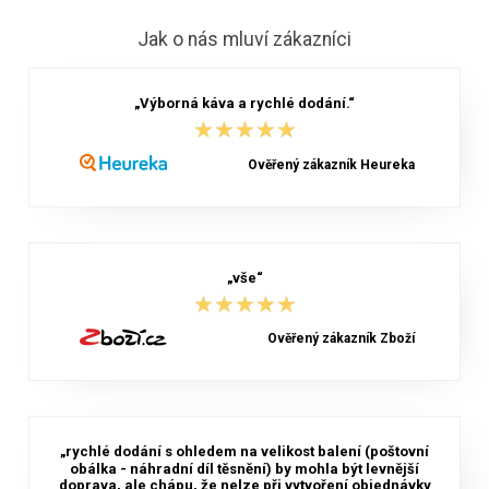
Jak o nás mluví zákazníci
„Výborná káva a rychlé dodání.“
★★★★★
★★★★★
Ověřený zákazník Heureka
„vše“
★★★★★
★★★★★
Ověřený zákazník Zboží
„rychlé dodání s ohledem na velikost balení (poštovní
obálka - náhradní díl těsnění) by mohla být levnější
doprava, ale chápu, že nelze při vytvoření objednávky